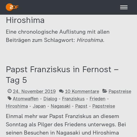
Hiroshima
Eine chronologische Auflistung mit allen
Beiträgen zum Schlagwort:
Hiroshima.
Papst Franziskus in Fernost –
Tag 5
24. November 2019
10 Kommentare
Papstreise
Atomwaffen
-
Dialog
-
Franziskus
-
Frieden
-
Hiroshima
-
Japan
-
Nagasaki
-
Papst
-
Papstreise
Einmal mehr war Papst Franziskus an diesem
Sonntag als Pilger des Friedens unterwegs. Bei
seinen Besuchen in Nagasaki und Hiroshima