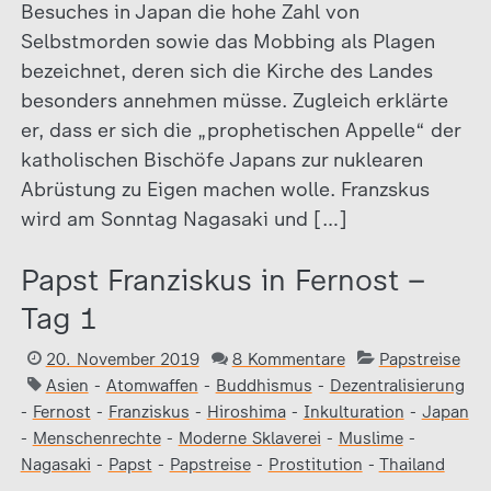
Besuches in Japan die hohe Zahl von
Selbstmorden sowie das Mobbing als Plagen
bezeichnet, deren sich die Kirche des Landes
besonders annehmen müsse. Zugleich erklärte
er, dass er sich die „prophetischen Appelle“ der
katholischen Bischöfe Japans zur nuklearen
Abrüstung zu Eigen machen wolle. Franzskus
wird am Sonntag Nagasaki und […]
Papst Franziskus in Fernost –
Tag 1
20. November 2019
8 Kommentare
Papstreise
Asien
-
Atomwaffen
-
Buddhismus
-
Dezentralisierung
-
Fernost
-
Franziskus
-
Hiroshima
-
Inkulturation
-
Japan
-
Menschenrechte
-
Moderne Sklaverei
-
Muslime
-
Nagasaki
-
Papst
-
Papstreise
-
Prostitution
-
Thailand