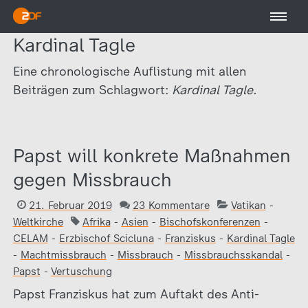
Kardinal Tagle
Eine chronologische Auflistung mit allen
Beiträgen zum Schlagwort:
Kardinal Tagle.
Papst will konkrete Maßnahmen
gegen Missbrauch
21. Februar 2019
23 Kommentare
Vatikan
-
Weltkirche
Afrika
-
Asien
-
Bischofskonferenzen
-
CELAM
-
Erzbischof Scicluna
-
Franziskus
-
Kardinal Tagle
-
Machtmissbrauch
-
Missbrauch
-
Missbrauchsskandal
-
Papst
-
Vertuschung
Papst Franziskus hat zum Auftakt des Anti-