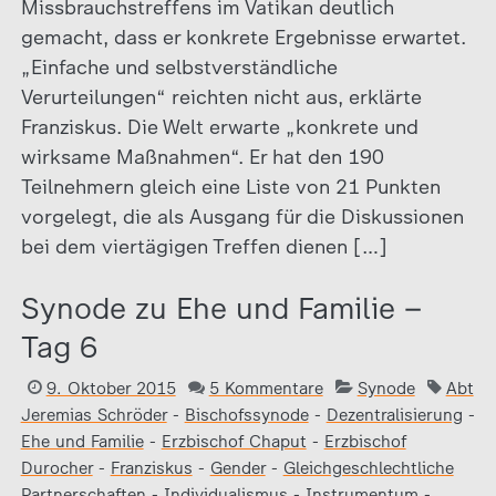
Missbrauchstreffens im Vatikan deutlich
gemacht, dass er konkrete Ergebnisse erwartet.
„Einfache und selbstverständliche
Verurteilungen“ reichten nicht aus, erklärte
Franziskus. Die Welt erwarte „konkrete und
wirksame Maßnahmen“. Er hat den 190
Teilnehmern gleich eine Liste von 21 Punkten
vorgelegt, die als Ausgang für die Diskussionen
bei dem viertägigen Treffen dienen […]
Synode zu Ehe und Familie –
Tag 6
9. Oktober 2015
5 Kommentare
Synode
Abt
Jeremias Schröder
-
Bischofssynode
-
Dezentralisierung
-
Ehe und Familie
-
Erzbischof Chaput
-
Erzbischof
Durocher
-
Franziskus
-
Gender
-
Gleichgeschlechtliche
Partnerschaften
-
Individualismus
-
Instrumentum
-