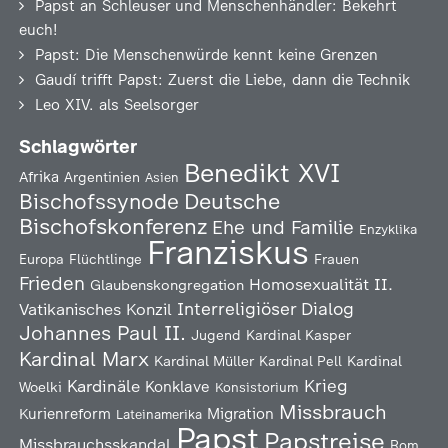
Papst an Schleuser und Menschenhändler: Bekehrt
euch!
Papst: Die Menschenwürde kennt keine Grenzen
Gaudí trifft Papst: Zuerst die Liebe, dann die Technik
Leo XIV. als Seelsorger
Schlagwörter
Benedikt XVI
Afrika
Argentinien
Asien
Deutsche
Bischofssynode
Bischofskonferenz
Ehe und Familie
Enzyklika
Franziskus
Europa
Flüchtlinge
Frauen
Frieden
Homosexualität
II.
Glaubenskongregation
Interreligiöser Dialog
Vatikanisches Konzil
Johannes Paul II.
Jugend
Kardinal Kasper
Kardinal Marx
Kardinal Müller
Kardinal Pell
Kardinal
Kardinäle
Krieg
Konklave
Woelki
Konsistorium
Missbrauch
Kurienreform
Migration
Lateinamerika
Papst
Papstreise
Missbrauchsskandal
Rom