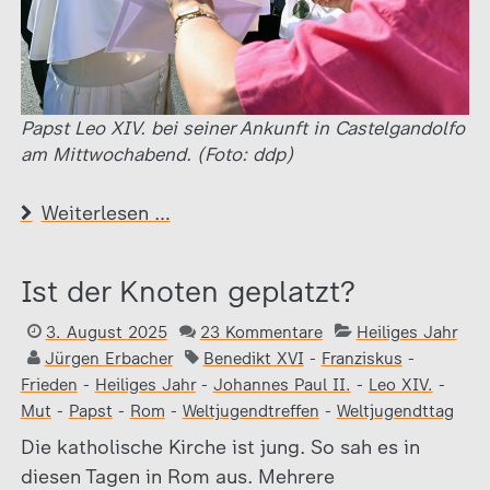
Papst Leo XIV. bei seiner Ankunft in Castelgandolfo
am Mittwochabend. (Foto: ddp)
Weiterlesen …
Ist der Knoten geplatzt?
3. August 2025
23 Kommentare
Heiliges Jahr
Jürgen Erbacher
Benedikt XVI
-
Franziskus
-
Frieden
-
Heiliges Jahr
-
Johannes Paul II.
-
Leo XIV.
-
Mut
-
Papst
-
Rom
-
Weltjugendtreffen
-
Weltjugendttag
Die katholische Kirche ist jung. So sah es in
diesen Tagen in Rom aus. Mehrere