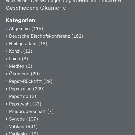
Wiederverheiratete
Weltjugendtag
Vatikanbank IOR
Ökumene
Geschiedene
Kategorien
Allgemein
(115)
Deutsche Bischofskonferenz
(162)
Heiliges Jahr
(18)
Konzil
(12)
Laien
(8)
Medien
(3)
Ökumene
(29)
Papst-Rücktritt
(29)
Papstreise
(239)
Papsttod
(2)
Papstwahl
(33)
Piusbruderschaft
(7)
Synode
(107)
Vatikan
(441)
Vatileaks
(18)