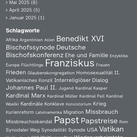
Mai 2025
(8)
April 2025
(5)
Januar 2025
(1)
Schlagworte
Benedikt XVI
Afrika
Argentinien
Asien
Deutsche
Bischofssynode
Bischofskonferenz
Ehe und Familie
Enzyklika
Franziskus
Europa
Flüchtlinge
Frauen
Frieden
Homosexualität
II.
Glaubenskongregation
Interreligiöser Dialog
Vatikanisches Konzil
Johannes Paul II.
Jugend
Kardinal Kasper
Kardinal Marx
Kardinal Müller
Kardinal Pell
Kardinal
Kardinäle
Krieg
Konklave
Woelki
Konsistorium
Missbrauch
Kurienreform
Migration
Lateinamerika
Papst
Papstreise
Missbrauchsskandal
Rom
Vatikan
USA
Synodaler Weg
Synodalität
Synode