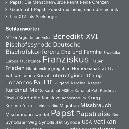
Papst: Die Menschenwürde kennt keine Grenzen
Gaudí trifft Papst: Zuerst die Liebe, dann die Technik
Leo XIV. als Seelsorger
Schlagwörter
Benedikt XVI
Afrika
Argentinien
Asien
Deutsche
Bischofssynode
Bischofskonferenz
Ehe und Familie
Enzyklika
Franziskus
Europa
Flüchtlinge
Frauen
Frieden
Homosexualität
II.
Glaubenskongregation
Interreligiöser Dialog
Vatikanisches Konzil
Johannes Paul II.
Jugend
Kardinal Kasper
Kardinal Marx
Kardinal Müller
Kardinal Pell
Kardinal
Kardinäle
Krieg
Konklave
Woelki
Konsistorium
Missbrauch
Kurienreform
Migration
Lateinamerika
Papst
Papstreise
Missbrauchsskandal
Rom
Vatikan
USA
Synodaler Weg
Synodalität
Synode