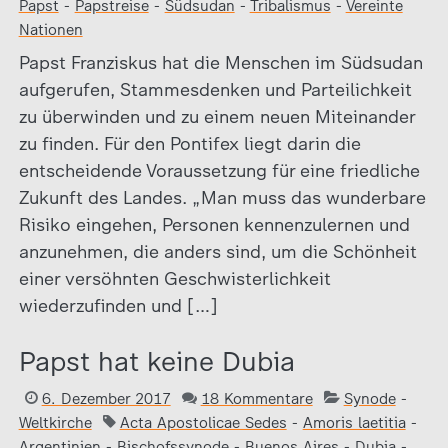
Papst
-
Papstreise
-
Südsudan
-
Tribalismus
-
Vereinte
Nationen
Papst Franziskus hat die Menschen im Südsudan
aufgerufen, Stammesdenken und Parteilichkeit
zu überwinden und zu einem neuen Miteinander
zu finden. Für den Pontifex liegt darin die
entscheidende Voraussetzung für eine friedliche
Zukunft des Landes. „Man muss das wunderbare
Risiko eingehen, Personen kennenzulernen und
anzunehmen, die anders sind, um die Schönheit
einer versöhnten Geschwisterlichkeit
wiederzufinden und […]
Papst hat keine Dubia
6. Dezember 2017
18 Kommentare
Synode
-
Weltkirche
Acta Apostolicae Sedes
-
Amoris laetitia
-
Argentinien
-
Bischofssynode
-
Buenos Aires
-
Dubia
-