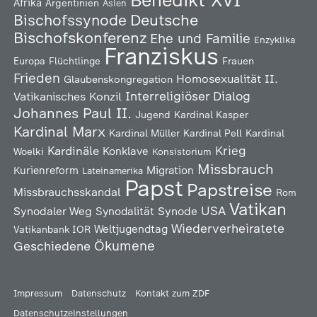
Benedikt XVI
Afrika
Argentinien
Asien
Deutsche
Bischofssynode
Bischofskonferenz
Ehe und Familie
Enzyklika
Franziskus
Europa
Flüchtlinge
Frauen
Frieden
Homosexualität
II.
Glaubenskongregation
Interreligiöser Dialog
Vatikanisches Konzil
Johannes Paul II.
Jugend
Kardinal Kasper
Kardinal Marx
Kardinal Müller
Kardinal Pell
Kardinal
Kardinäle
Krieg
Konklave
Woelki
Konsistorium
Missbrauch
Kurienreform
Migration
Lateinamerika
Papst
Papstreise
Missbrauchsskandal
Rom
Vatikan
USA
Synodaler Weg
Synodalität
Synode
Wiederverheiratete
Weltjugendtag
Vatikanbank IOR
Ökumene
Geschiedene
Impressum
Datenschutz
Kontakt zum ZDF
Datenschutzeinstellungen