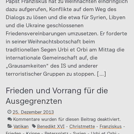
Papst Franziskus hat zu Weihnachten eindringlich
dazu aufgerufen, Konflikte auf dem Weg des
Dialogs zu lösen und die etwa für Syrien, Libyen
und die Ukraine geschlossenen
Friedensvereinbarungen umzusetzen. Er forderte
in seiner Weihnachtsbotschaft beim
traditionellen Segen Urbi et Orbi am Mittag die
internationale Gemeinschaft auf, die
„Grausamkeiten“ des IS und anderer
terroristischer Gruppen zu stoppen. […]
Frieden und Vorrang für die
Ausgegrenzten
25. Dezember 2013
Kommentare wurden für diesen Beitrag deaktiviert.
Vatikan
Benedikt XVI
-
Christmette
-
Franziskus
-
Frieden
-
Krippe
-
Petersplatz
-
Syrien
-
Urbi et Orbi
-