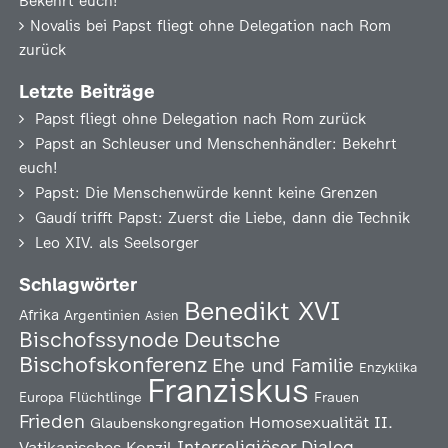
Bekehrt euch!
Novalis
bei
Papst fliegt ohne Delegation nach Rom
zurück
Letzte Beiträge
Papst fliegt ohne Delegation nach Rom zurück
Papst an Schleuser und Menschenhändler: Bekehrt
euch!
Papst: Die Menschenwürde kennt keine Grenzen
Gaudí trifft Papst: Zuerst die Liebe, dann die Technik
Leo XIV. als Seelsorger
Schlagwörter
Benedikt XVI
Afrika
Argentinien
Asien
Deutsche
Bischofssynode
Bischofskonferenz
Ehe und Familie
Enzyklika
Franziskus
Europa
Flüchtlinge
Frauen
Frieden
Homosexualität
II.
Glaubenskongregation
Interreligiöser Dialog
Vatikanisches Konzil