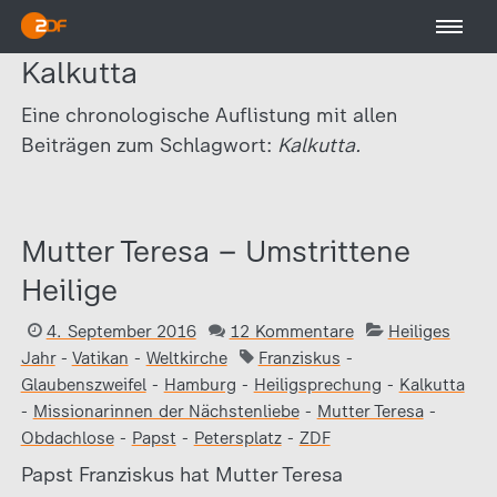
Kalkutta
Eine chronologische Auflistung mit allen
Beiträgen zum Schlagwort:
Kalkutta.
Mutter Teresa – Umstrittene
Heilige
4. September 2016
12 Kommentare
Heiliges
Jahr
-
Vatikan
-
Weltkirche
Franziskus
-
Glaubenszweifel
-
Hamburg
-
Heiligsprechung
-
Kalkutta
-
Missionarinnen der Nächstenliebe
-
Mutter Teresa
-
Obdachlose
-
Papst
-
Petersplatz
-
ZDF
Papst Franziskus hat Mutter Teresa