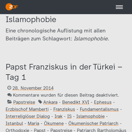
Islamophobie
Eine chronologische Auflistung mit allen
Beiträgen zum Schlagwort:
Islamophobie.
Papst Franziskus in der Türkei –
Tag 1
28. November 2014
Kommentare wurden für diesen Beitrag deaktiviert.
Papstreise
Ankara
-
Benedikt XVI
-
Ephesus
-
Erzbischof Mamberti
-
Franziskus
-
Fundamentalismus
-
Interreligiöser Dialog
-
Irak
-
IS
-
Islamophobie
-
Istanbul
-
Maria
-
Ökumene
-
Ökumenischer Patriarch
-
Orthodoxie
-
Papst
-
Papstreise
-
Patriarch Bartholomäus