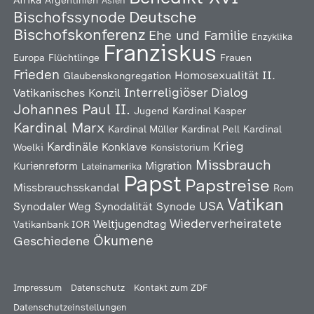
Afrika
Argentinien
Asien
Deutsche
Bischofssynode
Bischofskonferenz
Ehe und Familie
Enzyklika
Franziskus
Europa
Flüchtlinge
Frauen
Frieden
Homosexualität
II.
Glaubenskongregation
Interreligiöser Dialog
Vatikanisches Konzil
Johannes Paul II.
Jugend
Kardinal Kasper
Kardinal Marx
Kardinal Müller
Kardinal Pell
Kardinal
Kardinäle
Krieg
Konklave
Woelki
Konsistorium
Missbrauch
Kurienreform
Migration
Lateinamerika
Papst
Papstreise
Missbrauchsskandal
Rom
Vatikan
USA
Synodaler Weg
Synodalität
Synode
Wiederverheiratete
Weltjugendtag
Vatikanbank IOR
Ökumene
Geschiedene
Impressum
Datenschutz
Kontakt zum ZDF
Datenschutzeinstellungen