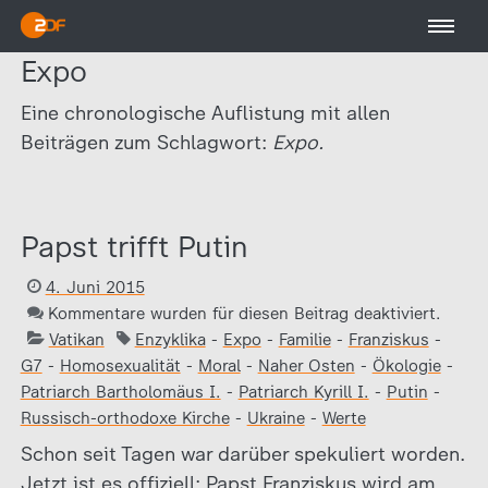
Expo
Eine chronologische Auflistung mit allen
Beiträgen zum Schlagwort:
Expo.
Papst trifft Putin
4. Juni 2015
Kommentare wurden für diesen Beitrag deaktiviert.
Vatikan
Enzyklika
-
Expo
-
Familie
-
Franziskus
-
G7
-
Homosexualität
-
Moral
-
Naher Osten
-
Ökologie
-
Patriarch Bartholomäus I.
-
Patriarch Kyrill I.
-
Putin
-
Russisch-orthodoxe Kirche
-
Ukraine
-
Werte
Schon seit Tagen war darüber spekuliert worden.
Jetzt ist es offiziell: Papst Franziskus wird am