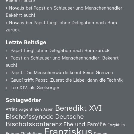
Bekehrt euch!
Novalis
bei
Papst an Schleuser und Menschenhändler:
Bekehrt euch!
Novalis
bei
Papst fliegt ohne Delegation nach Rom
zurück
Letzte Beiträge
Papst fliegt ohne Delegation nach Rom zurück
Papst an Schleuser und Menschenhändler: Bekehrt
euch!
Papst: Die Menschenwürde kennt keine Grenzen
Gaudí trifft Papst: Zuerst die Liebe, dann die Technik
Leo XIV. als Seelsorger
Schlagwörter
Benedikt XVI
Afrika
Argentinien
Asien
Deutsche
Bischofssynode
Bischofskonferenz
Ehe und Familie
Enzyklika
Franziskus
Europa
Flüchtlinge
Frauen