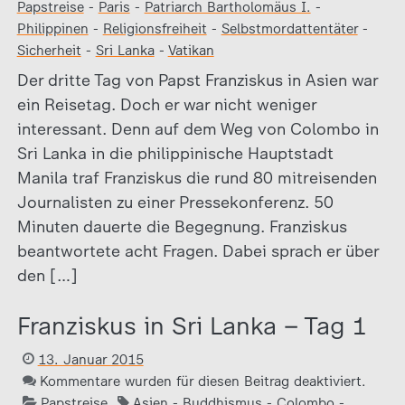
Papstreise
-
Paris
-
Patriarch Bartholomäus I.
-
Philippinen
-
Religionsfreiheit
-
Selbstmordattentäter
-
Sicherheit
-
Sri Lanka
-
Vatikan
Der dritte Tag von Papst Franziskus in Asien war
ein Reisetag. Doch er war nicht weniger
interessant. Denn auf dem Weg von Colombo in
Sri Lanka in die philippinische Hauptstadt
Manila traf Franziskus die rund 80 mitreisenden
Journalisten zu einer Pressekonferenz. 50
Minuten dauerte die Begegnung. Franziskus
beantwortete acht Fragen. Dabei sprach er über
den […]
Franziskus in Sri Lanka – Tag 1
13. Januar 2015
Kommentare wurden für diesen Beitrag deaktiviert.
Papstreise
Asien
-
Buddhismus
-
Colombo
-