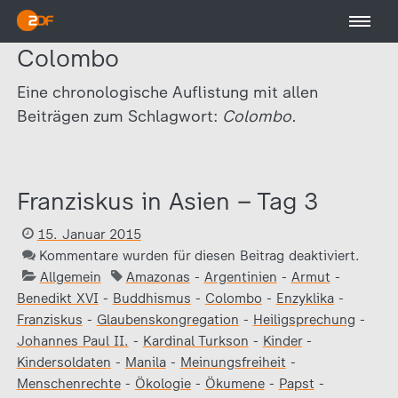
Colombo
Eine chronologische Auflistung mit allen
Beiträgen zum Schlagwort:
Colombo.
Franziskus in Asien – Tag 3
15. Januar 2015
Kommentare wurden für diesen Beitrag deaktiviert.
Allgemein
Amazonas
-
Argentinien
-
Armut
-
Benedikt XVI
-
Buddhismus
-
Colombo
-
Enzyklika
-
Franziskus
-
Glaubenskongregation
-
Heiligsprechung
-
Johannes Paul II.
-
Kardinal Turkson
-
Kinder
-
Kindersoldaten
-
Manila
-
Meinungsfreiheit
-
Menschenrechte
-
Ökologie
-
Ökumene
-
Papst
-