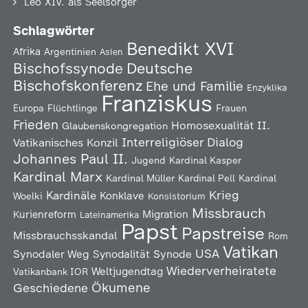
Leo XIV. als Seelsorger
Schlagwörter
Benedikt XVI
Afrika
Argentinien
Asien
Deutsche
Bischofssynode
Bischofskonferenz
Ehe und Familie
Enzyklika
Franziskus
Europa
Flüchtlinge
Frauen
Frieden
Homosexualität
II.
Glaubenskongregation
Interreligiöser Dialog
Vatikanisches Konzil
Johannes Paul II.
Jugend
Kardinal Kasper
Kardinal Marx
Kardinal Müller
Kardinal Pell
Kardinal
Kardinäle
Krieg
Konklave
Woelki
Konsistorium
Missbrauch
Kurienreform
Migration
Lateinamerika
Papst
Papstreise
Missbrauchsskandal
Rom
Vatikan
USA
Synodaler Weg
Synodalität
Synode
Wiederverheiratete
Weltjugendtag
Vatikanbank IOR
Ökumene
Geschiedene