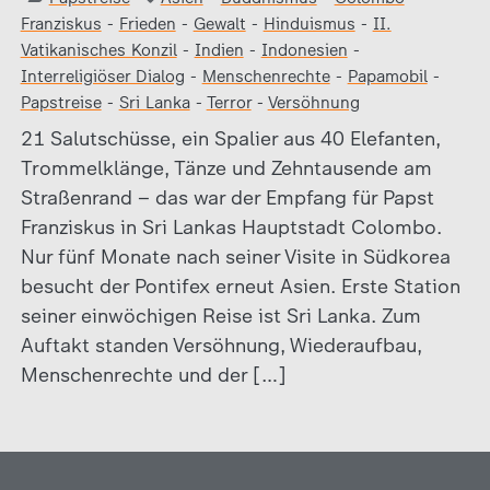
Franziskus
-
Frieden
-
Gewalt
-
Hinduismus
-
II.
Vatikanisches Konzil
-
Indien
-
Indonesien
-
Interreligiöser Dialog
-
Menschenrechte
-
Papamobil
-
Papstreise
-
Sri Lanka
-
Terror
-
Versöhnung
21 Salutschüsse, ein Spalier aus 40 Elefanten,
Trommelklänge, Tänze und Zehntausende am
Straßenrand – das war der Empfang für Papst
Franziskus in Sri Lankas Hauptstadt Colombo.
Nur fünf Monate nach seiner Visite in Südkorea
besucht der Pontifex erneut Asien. Erste Station
seiner einwöchigen Reise ist Sri Lanka. Zum
Auftakt standen Versöhnung, Wiederaufbau,
Menschenrechte und der […]