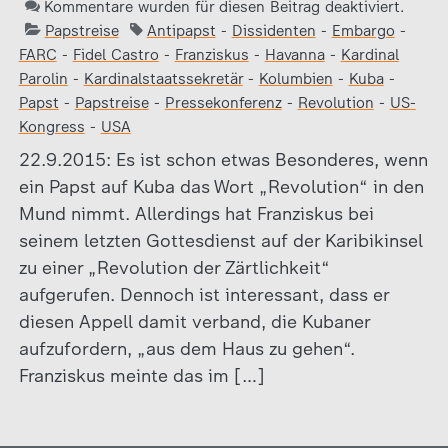
Kommentare wurden für diesen Beitrag deaktiviert.
Papstreise
Antipapst
-
Dissidenten
-
Embargo
-
FARC
-
Fidel Castro
-
Franziskus
-
Havanna
-
Kardinal
Parolin
-
Kardinalstaatssekretär
-
Kolumbien
-
Kuba
-
Papst
-
Papstreise
-
Pressekonferenz
-
Revolution
-
US-
Kongress
-
USA
22.9.2015: Es ist schon etwas Besonderes, wenn
ein Papst auf Kuba das Wort „Revolution“ in den
Mund nimmt. Allerdings hat Franziskus bei
seinem letzten Gottesdienst auf der Karibikinsel
zu einer „Revolution der Zärtlichkeit“
aufgerufen. Dennoch ist interessant, dass er
diesen Appell damit verband, die Kubaner
aufzufordern, „aus dem Haus zu gehen“.
Franziskus meinte das im […]