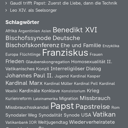
Gaudí trifft Papst: Zuerst die Liebe, dann die Technik
Leo XIV. als Seelsorger
Schlagwörter
Benedikt XVI
Afrika
Argentinien
Asien
Deutsche
Bischofssynode
Bischofskonferenz
Ehe und Familie
Enzyklika
Franziskus
Europa
Flüchtlinge
Frauen
Frieden
Homosexualität
II.
Glaubenskongregation
Interreligiöser Dialog
Vatikanisches Konzil
Johannes Paul II.
Jugend
Kardinal Kasper
Kardinal Marx
Kardinal Müller
Kardinal Pell
Kardinal
Kardinäle
Krieg
Konklave
Woelki
Konsistorium
Missbrauch
Kurienreform
Migration
Lateinamerika
Papst
Papstreise
Missbrauchsskandal
Rom
Vatikan
USA
Synodaler Weg
Synodalität
Synode
Wiederverheiratete
Weltjugendtag
Vatikanbank IOR