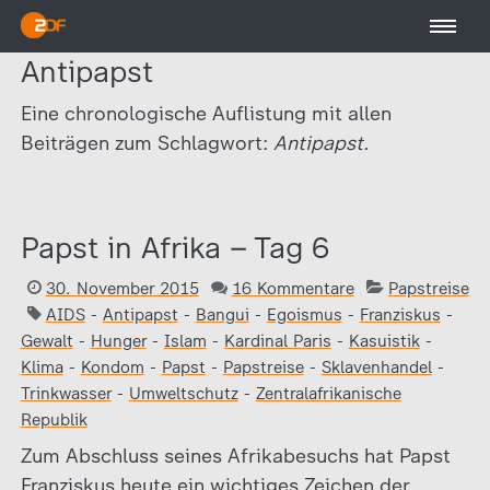
Antipapst
Eine chronologische Auflistung mit allen
Beiträgen zum Schlagwort:
Antipapst.
Papst in Afrika – Tag 6
30. November 2015
16 Kommentare
Papstreise
AIDS
-
Antipapst
-
Bangui
-
Egoismus
-
Franziskus
-
Gewalt
-
Hunger
-
Islam
-
Kardinal Paris
-
Kasuistik
-
Klima
-
Kondom
-
Papst
-
Papstreise
-
Sklavenhandel
-
Trinkwasser
-
Umweltschutz
-
Zentralafrikanische
Republik
Zum Abschluss seines Afrikabesuchs hat Papst
Franziskus heute ein wichtiges Zeichen der