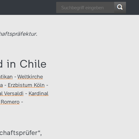
haftspräfektur.
 in Chile
tikan
-
Weltkirche
ia
-
Erzbistum Köln
-
l Versaldi
-
Kardinal
 Romero
-
chaftsprüfer“,