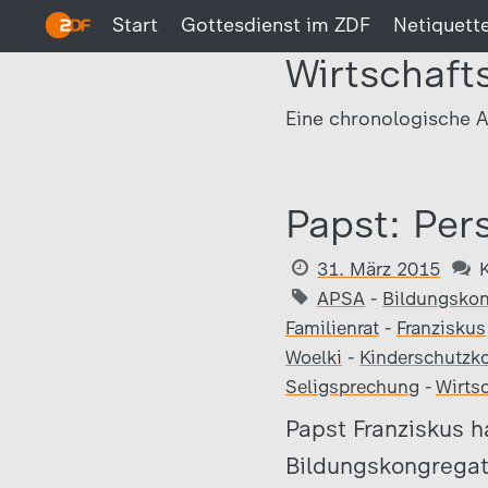
Start
Gottesdienst im ZDF
Netiquett
Wirtschaft
Eine chronologische A
Papst: Per
31. März 2015
APSA
-
Bildungskon
Familienrat
-
Franziskus
Woelki
-
Kinderschutzk
Seligsprechung
-
Wirtsc
Papst Franziskus h
Bildungskongregati