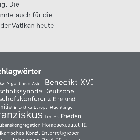
ig. Die
nnte auch für die
 der Vatikan heute
chlagwörter
Benedikt XVI
ika
Argentinien
Asien
Deutsche
schofssynode
schofskonferenz
Ehe und
milie
Enzyklika
Europa
Flüchtlinge
ranziskus
Frieden
Frauen
Homosexualität
II.
ubenskongregation
Interreligiöser
ikanisches Konzil