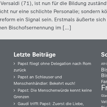
Versaldi (71), ist nun für die Bildung zuständ
icht nur eine schlichte Personalie; sondern kö
eform ein Signal sein. Erstmals äußerte sich
enen Bischofsernennung im […]
Letzte Beiträge
S
Papst fliegt ohne Delegation nach Rom
Afr
Bi
zurück
Bi
Papst an Schleuser und
Fa
Menschenhändler: Bekehrt euch!
F
Papst: Die Menschenwürde kennt keine
Gla
Grenzen
Vat
Gaudí trifft Papst: Zuerst die Liebe,