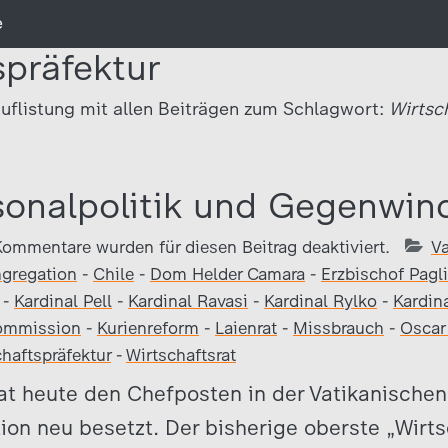
e
spräfektur
uflistung mit allen Beiträgen zum Schlagwort:
Wirtsc
sonalpolitik und Gegenwind
Kommentare wurden für diesen Beitrag deaktiviert.
Va
gregation
-
Chile
-
Dom Helder Camara
-
Erzbischof Pagl
-
Kardinal Pell
-
Kardinal Ravasi
-
Kardinal Rylko
-
Kardina
ommission
-
Kurienreform
-
Laienrat
-
Missbrauch
-
Oscar
haftspräfektur
-
Wirtschaftsrat
at heute den Chefposten in der Vatikanischen
on neu besetzt. Der bisherige oberste „Wirts