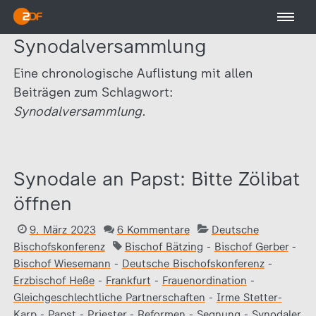
Synodalversammlung
Eine chronologische Auflistung mit allen
Beiträgen zum Schlagwort:
Synodalversammlung.
Synodale an Papst: Bitte Zölibat
öffnen
9. März 2023
6 Kommentare
Deutsche
Bischofskonferenz
Bischof Bätzing
-
Bischof Gerber
-
Bischof Wiesemann
-
Deutsche Bischofskonferenz
-
Erzbischof Heße
-
Frankfurt
-
Frauenordination
-
Gleichgeschlechtliche Partnerschaften
-
Irme Stetter-
Karp
-
Papst
-
Priester
-
Reformen
-
Segnung
-
Synodaler