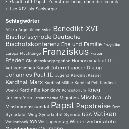
Gaudí trifft Papst: Zuerst die Liebe, dann die Technik
Leo XIV. als Seelsorger
Schlagwörter
Benedikt XVI
Afrika
Argentinien
Asien
Deutsche
Bischofssynode
Bischofskonferenz
Ehe und Familie
Enzyklika
Franziskus
Europa
Flüchtlinge
Frauen
Frieden
Homosexualität
II.
Glaubenskongregation
Interreligiöser Dialog
Vatikanisches Konzil
Johannes Paul II.
Jugend
Kardinal Kasper
Kardinal Marx
Kardinal Müller
Kardinal Pell
Kardinal
Kardinäle
Krieg
Konklave
Woelki
Konsistorium
Missbrauch
Kurienreform
Migration
Lateinamerika
Papst
Papstreise
Missbrauchsskandal
Rom
Vatikan
USA
Synodaler Weg
Synodalität
Synode
Wiederverheiratete
Weltjugendtag
Vatikanbank IOR
Ökumene
Geschiedene