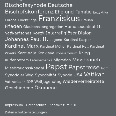
Deutsche
Bischofssynode
Bischofskonferenz
Ehe und Familie
Enzyklika
Franziskus
Europa
Flüchtlinge
Frauen
Frieden
Homosexualität
II.
Glaubenskongregation
Interreligiöser Dialog
Vatikanisches Konzil
Johannes Paul II.
Jugend
Kardinal Kasper
Kardinal Marx
Kardinal Müller
Kardinal Pell
Kardinal
Kardinäle
Krieg
Konklave
Woelki
Konsistorium
Missbrauch
Kurienreform
Migration
Lateinamerika
Papst
Papstreise
Missbrauchsskandal
Rom
Vatikan
USA
Synodaler Weg
Synodalität
Synode
Wiederverheiratete
Weltjugendtag
Vatikanbank IOR
Ökumene
Geschiedene
Impressum
Datenschutz
Kontakt zum ZDF
Datenschutzeinstellungen