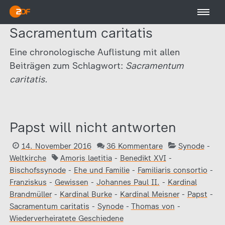
Sacramentum caritatis
Eine chronologische Auflistung mit allen
Beiträgen zum Schlagwort:
Sacramentum
caritatis.
Papst will nicht antworten
14. November 2016
36 Kommentare
Synode
-
Weltkirche
Amoris laetitia
-
Benedikt XVI
-
Bischofssynode
-
Ehe und Familie
-
Familiaris consortio
-
Franziskus
-
Gewissen
-
Johannes Paul II.
-
Kardinal
Brandmüller
-
Kardinal Burke
-
Kardinal Meisner
-
Papst
-
Sacramentum caritatis
-
Synode
-
Thomas von
-
Wiederverheiratete Geschiedene