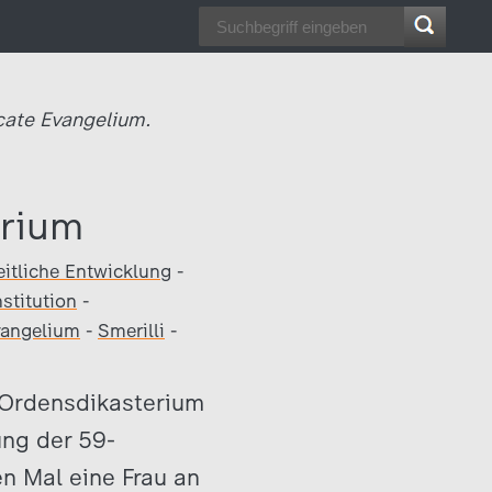
cate Evangelium.
erium
eitliche Entwicklung
-
stitution
-
vangelium
-
Smerilli
-
s Ordensdikasterium
ung der 59-
n Mal eine Frau an