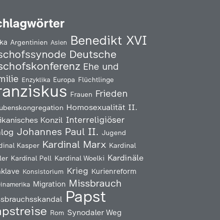
chlagwörter
Benedikt XVI
ika
Argentinien
Asien
Deutsche
schofssynode
schofskonferenz
Ehe und
milie
Enzyklika
Europa
Flüchtlinge
ranziskus
Frieden
Frauen
Homosexualität
II.
ubenskongregation
Interreligiöser
ikanisches Konzil
Johannes Paul II.
alog
Jugend
Kardinal Marx
Kardinal
dinal Kasper
Kardinäle
ler
Kardinal Pell
Kardinal Woelki
Krieg
klave
Kurienreform
Konsistorium
Missbrauch
Migration
einamerika
Papst
ssbrauchsskandal
pstreise
Synodaler Weg
Rom