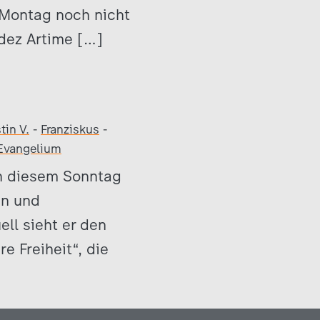
 Montag noch nicht
ndez Artime […]
tin V.
-
Franziskus
-
 Evangelium
an diesem Sonntag
en und
ll sieht er den
e Freiheit“, die