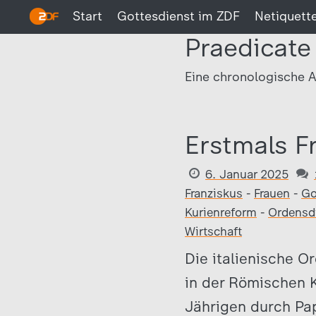
Start
Gottesdienst im ZDF
Netiquett
Praedicate
Eine chronologische A
Erstmals F
6. Januar 2025
Franziskus
-
Frauen
-
Go
Kurienreform
-
Ordensd
Wirtschaft
Die italienische O
in der Römischen 
Jährigen durch Pap