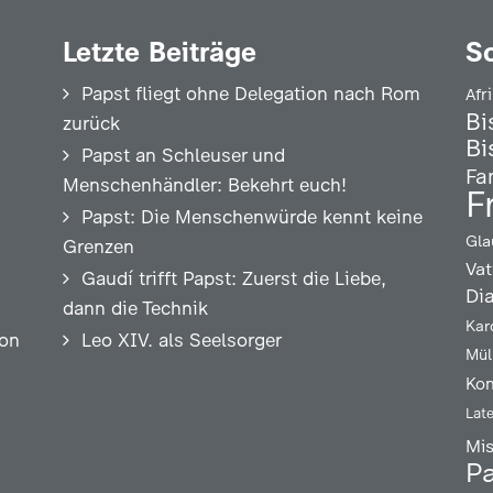
Letzte Beiträge
S
Papst fliegt ohne Delegation nach Rom
Afr
Bi
zurück
Bi
Papst an Schleuser und
Fa
Menschenhändler: Bekehrt euch!
F
Papst: Die Menschenwürde kennt keine
Gla
Grenzen
Vat
Gaudí trifft Papst: Zuerst die Liebe,
Di
dann die Technik
Kar
ion
Leo XIV. als Seelsorger
Mül
Kon
Lat
Mi
Pa