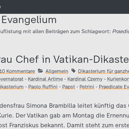
e
 Evangelium
uflistung mit allen Beiträgen zum Schlagwort:
Praedi
rau Chef in Vatikan-Dikast
10 Kommentare
Allgemein
Dikasterium für ganzh
vernatorat
-
Kardinal Artime
-
Kardinal Czerny
-
Kurienkon
ikasterium
-
Paolo Ruffini
-
Papst
-
Petrini
-
Praedicate E
rdensfrau Simona Brambilla leitet künftig da
Kurie. Der Vatikan gab am Montag die Ernenn
st Franziskus bekannt. Damit steht zum erste