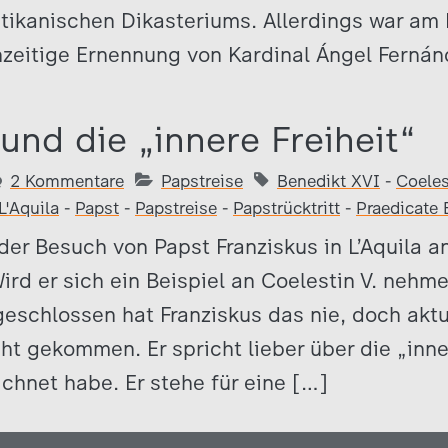
atikanischen Dikasteriums. Allerdings war am
chzeitige Ernennung von Kardinal Ángel Ferná
und die „innere Freiheit“
2 Kommentare
Papstreise
Benedikt XVI
-
Coeles
L'Aquila
-
Papst
-
Papstreise
-
Papstrücktritt
-
Praedicate
er Besuch von Papst Franziskus in L’Aquila 
ird er sich ein Beispiel an Coelestin V. nehm
eschlossen hat Franziskus das nie, doch aktue
ht gekommen. Er spricht lieber über die „inner
chnet habe. Er stehe für eine […]