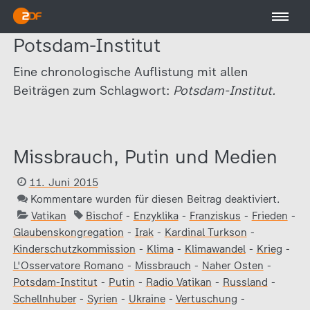
Potsdam-Institut
Eine chronologische Auflistung mit allen
Beiträgen zum Schlagwort:
Potsdam-Institut.
Missbrauch, Putin und Medien
11. Juni 2015
Kommentare wurden für diesen Beitrag deaktiviert.
Vatikan
Bischof
-
Enzyklika
-
Franziskus
-
Frieden
-
Glaubenskongregation
-
Irak
-
Kardinal Turkson
-
Kinderschutzkommission
-
Klima
-
Klimawandel
-
Krieg
-
L'Osservatore Romano
-
Missbrauch
-
Naher Osten
-
Potsdam-Institut
-
Putin
-
Radio Vatikan
-
Russland
-
Schellnhuber
-
Syrien
-
Ukraine
-
Vertuschung
-