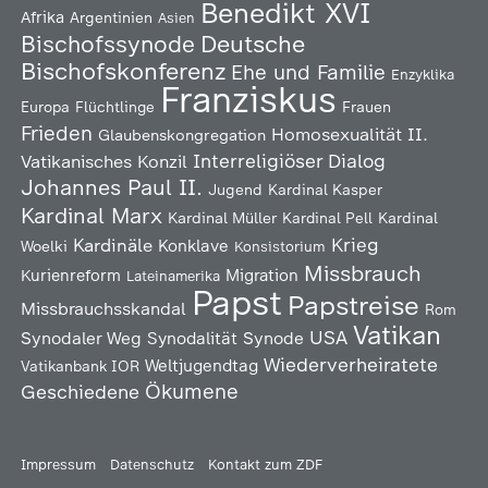
Benedikt XVI
Afrika
Argentinien
Asien
Deutsche
Bischofssynode
Bischofskonferenz
Ehe und Familie
Enzyklika
Franziskus
Europa
Flüchtlinge
Frauen
Frieden
Homosexualität
II.
Glaubenskongregation
Interreligiöser Dialog
Vatikanisches Konzil
Johannes Paul II.
Jugend
Kardinal Kasper
Kardinal Marx
Kardinal Müller
Kardinal Pell
Kardinal
Kardinäle
Krieg
Konklave
Woelki
Konsistorium
Missbrauch
Kurienreform
Migration
Lateinamerika
Papst
Papstreise
Missbrauchsskandal
Rom
Vatikan
USA
Synodaler Weg
Synodalität
Synode
Wiederverheiratete
Weltjugendtag
Vatikanbank IOR
Ökumene
Geschiedene
Impressum
Datenschutz
Kontakt zum ZDF