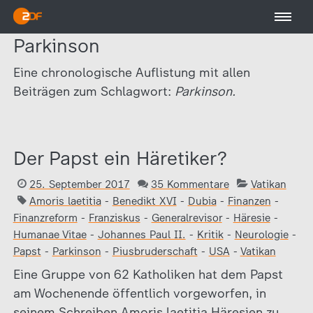
Parkinson
Eine chronologische Auflistung mit allen
Beiträgen zum Schlagwort:
Parkinson.
Der Papst ein Häretiker?
25. September 2017
35 Kommentare
Vatikan
Amoris laetitia
-
Benedikt XVI
-
Dubia
-
Finanzen
-
Finanzreform
-
Franziskus
-
Generalrevisor
-
Häresie
-
Humanae Vitae
-
Johannes Paul II.
-
Kritik
-
Neurologie
-
Papst
-
Parkinson
-
Piusbruderschaft
-
USA
-
Vatikan
Eine Gruppe von 62 Katholiken hat dem Papst
am Wochenende öffentlich vorgeworfen, in
seinem Schreiben Amoris laetitia Häresien zu