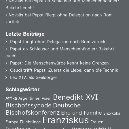
Novalis
bei
Papst an Schleuser und Menschenhändler:
Bekehrt euch!
Novalis
bei
Papst fliegt ohne Delegation nach Rom
zurück
Letzte Beiträge
Papst fliegt ohne Delegation nach Rom zurück
Papst an Schleuser und Menschenhändler: Bekehrt
euch!
Papst: Die Menschenwürde kennt keine Grenzen
Gaudí trifft Papst: Zuerst die Liebe, dann die Technik
Leo XIV. als Seelsorger
Schlagwörter
Benedikt XVI
Afrika
Argentinien
Asien
Deutsche
Bischofssynode
Bischofskonferenz
Ehe und Familie
Enzyklika
Franziskus
Europa
Flüchtlinge
Frauen
Frieden