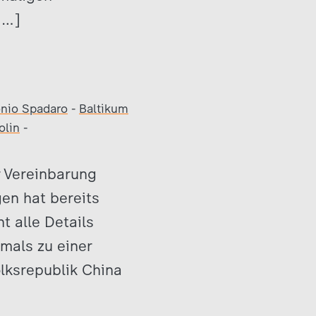
[…]
nio Spadaro
-
Baltikum
olin
-
r Vereinbarung
en hat bereits
t alle Details
mals zu einer
olksrepublik China