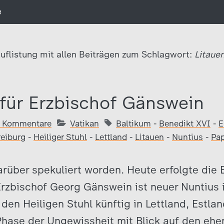
e
uflistung mit allen Beiträgen zum Schlagwort:
Litauen
für Erzbischof Gänswein
 Kommentare
Vatikan
Baltikum
-
Benedikt XVI
-
E
reiburg
-
Heiliger Stuhl
-
Lettland
-
Litauen
-
Nuntius
-
Pa
rüber spekuliert worden. Heute erfolgte die
Erzbischof Georg Gänswein ist neuer Nuntius 
t den Heiligen Stuhl künftig in Lettland, Estla
Phase der Ungewissheit mit Blick auf den eh