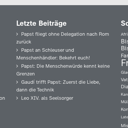
Letzte Beiträge
S
Papst fliegt ohne Delegation nach Rom
Afr
Bi
zurück
Bi
Papst an Schleuser und
Fa
Menschenhändler: Bekehrt euch!
F
Papst: Die Menschenwürde kennt keine
Gla
Grenzen
Vat
Gaudí trifft Papst: Zuerst die Liebe,
Di
dann die Technik
Kar
ion
Leo XIV. als Seelsorger
Mül
Kon
Lat
Mi