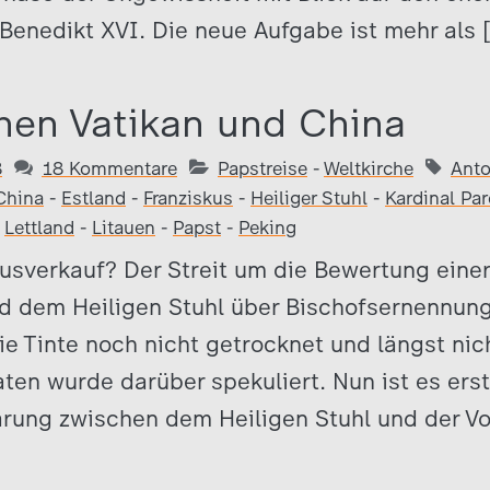
 Benedikt XVI. Die neue Aufgabe ist mehr als 
hen Vatikan und China
8
18 Kommentare
Papstreise
-
Weltkirche
Anto
China
-
Estland
-
Franziskus
-
Heiliger Stuhl
-
Kardinal Par
-
Lettland
-
Litauen
-
Papst
-
Peking
usverkauf? Der Streit um die Bewertung eine
d dem Heiligen Stuhl über Bischofsernennung
ie Tinte noch nicht getrocknet und längst nich
ten wurde darüber spekuliert. Nun ist es erst
barung zwischen dem Heiligen Stuhl und der V