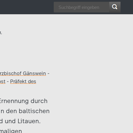
.
rzbischof Gänswein
-
pst
-
Präfekt des
 Ernennung durch
in den baltischen
nd und Litauen.
emaligen