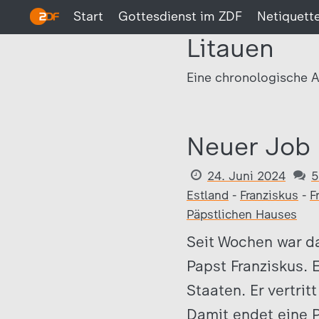
Start
Gottesdienst im ZDF
Netiquett
Litauen
Eine chronologische A
Neuer Job 
24. Juni 2024
5
Estland
-
Franziskus
-
F
Päpstlichen Hauses
Seit Wochen war da
Papst Franziskus. 
Staaten. Er vertrit
Damit endet eine 