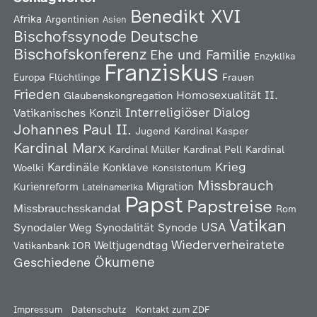
Benedikt XVI
Afrika
Argentinien
Asien
Deutsche
Bischofssynode
Bischofskonferenz
Ehe und Familie
Enzyklika
Franziskus
Europa
Flüchtlinge
Frauen
Frieden
Homosexualität
II.
Glaubenskongregation
Interreligiöser Dialog
Vatikanisches Konzil
Johannes Paul II.
Jugend
Kardinal Kasper
Kardinal Marx
Kardinal Müller
Kardinal Pell
Kardinal
Kardinäle
Krieg
Konklave
Woelki
Konsistorium
Missbrauch
Kurienreform
Migration
Lateinamerika
Papst
Papstreise
Missbrauchsskandal
Rom
Vatikan
USA
Synodaler Weg
Synodalität
Synode
Wiederverheiratete
Weltjugendtag
Vatikanbank IOR
Ökumene
Geschiedene
Impressum
Datenschutz
Kontakt zum ZDF