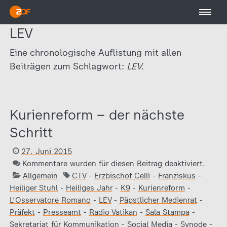
LEV
Eine chronologische Auflistung mit allen
Beiträgen zum Schlagwort:
LEV.
Kurienreform – der nächste
Schritt
27. Juni 2015
Kommentare wurden für diesen Beitrag deaktiviert.
Allgemein
CTV
-
Erzbischof Celli
-
Franziskus
-
Heiliger Stuhl
-
Heiliges Jahr
-
K9
-
Kurienreform
-
L'Osservatore Romano
-
LEV
-
Päpstlicher Medienrat
-
Präfekt
-
Presseamt
-
Radio Vatikan
-
Sala Stampa
-
Sekretariat für Kommunikation
-
Social Media
-
Synode
-