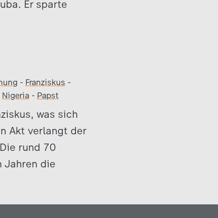
uba. Er sparte
nung
-
Franziskus
-
-
Nigeria
-
Papst
nziskus, was sich
n Akt verlangt der
 Die rund 70
n Jahren die