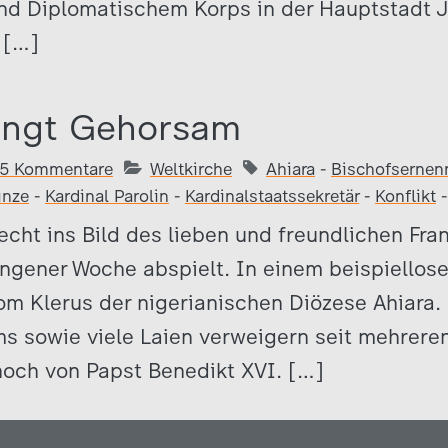
und Diplomatischem Korps in der Hauptstadt J
 […]
angt Gehorsam
5 Kommentare
Weltkirche
Ahiara
-
Bischofsernen
inze
-
Kardinal Parolin
-
Kardinalstaatssekretär
-
Konflikt
recht ins Bild des lieben und freundlichen Fra
ngener Woche abspielt. In einem beispiellose
m Klerus der nigerianischen Diözese Ahiara.
ms sowie viele Laien verweigern seit mehrere
och von Papst Benedikt XVI. […]