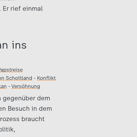
Er rief einmal
n ins
Papstreise
on Schottland
-
Konflikt
kan
-
Versöhnung
en gegenüber dem
en Besuch in dem
rozess braucht
litik,