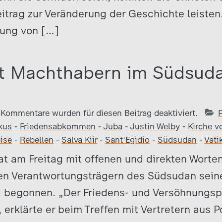
trag zur Veränderung der Geschichte leisten. 
ung von […]
t Machthabern im Südsuda
Kommentare wurden für diesen Beitrag deaktiviert.
kus
-
Friedensabkommen
-
Juba
-
Justin Welby
-
Kirche v
ise
-
Rebellen
-
Salva Kiir
-
Sant'Egidio
-
Südsudan
-
Vati
hat am Freitag mit offenen und direkten Wort
en Verantwortungsträgern des Südsudan sein
d begonnen. „Der Friedens- und Versöhnungsp
erklärte er beim Treffen mit Vertretern aus Po