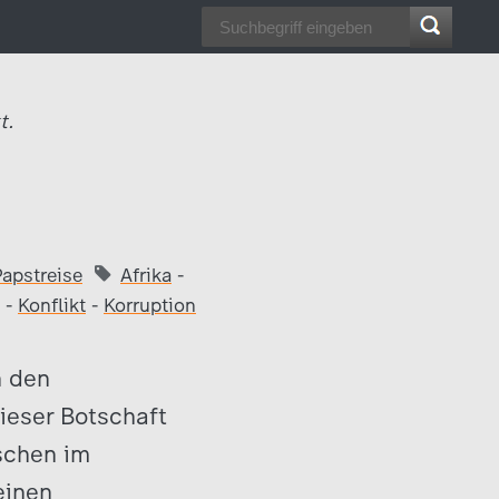
t.
Papstreise
Afrika
-
-
Konflikt
-
Korruption
n den
ieser Botschaft
schen im
einen