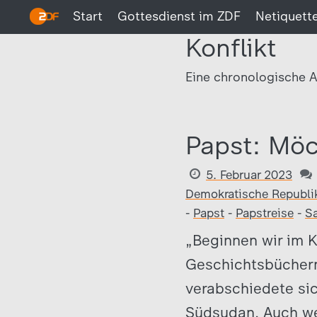
Start
Gottesdienst im ZDF
Netiquett
Konflikt
Eine chronologische A
Papst: Möc
5. Februar 2023
Demokratische Republi
-
Papst
-
Papstreise
-
Sa
„Beginnen wir im K
Geschichtsbüchern 
verabschiedete si
Südsudan. Auch we