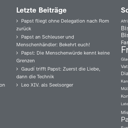
Letzte Beiträge
S
Papst fliegt ohne Delegation nach Rom
Afr
Bi
zurück
Bi
Papst an Schleuser und
Fa
Menschenhändler: Bekehrt euch!
F
Papst: Die Menschenwürde kennt keine
Gla
Grenzen
Vat
Gaudí trifft Papst: Zuerst die Liebe,
Di
dann die Technik
Kar
ion
Leo XIV. als Seelsorger
Mül
Kon
Lat
Mi
Pa
Syn