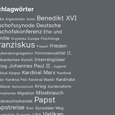
chlagwörter
Benedikt XVI
ika
Argentinien
Asien
Deutsche
schofssynode
schofskonferenz
Ehe und
milie
Enzyklika
Europa
Flüchtlinge
ranziskus
Frieden
Frauen
Homosexualität
II.
ubenskongregation
Interreligiöser
ikanisches Konzil
Johannes Paul II.
alog
Jugend
Kardinal Marx
Kardinal
dinal Kasper
Kardinäle
ler
Kardinal Pell
Kardinal Woelki
Krieg
klave
Kurienreform
Konsistorium
Missbrauch
Migration
einamerika
Papst
ssbrauchsskandal
pstreise
Synodaler Weg
Rom
Vatikan
USA
odalität
Synode