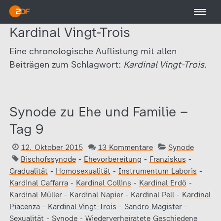
Kardinal Vingt-Trois
Eine chronologische Auflistung mit allen
Beiträgen zum Schlagwort:
Kardinal Vingt-Trois.
Synode zu Ehe und Familie –
Tag 9
12. Oktober 2015
13 Kommentare
Synode
Bischofssynode
-
Ehevorbereitung
-
Franziskus
-
Gradualität
-
Homosexualität
-
Instrumentum Laboris
-
Kardinal Caffarra
-
Kardinal Collins
-
Kardinal Erdö
-
Kardinal Müller
-
Kardinal Napier
-
Kardinal Pell
-
Kardinal
Piacenza
-
Kardinal Vingt-Trois
-
Sandro Magister
-
Sexualität
-
Synode
-
Wiederverheiratete Geschiedene