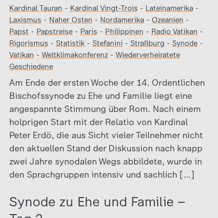
Kardinal Tauran
-
Kardinal Vingt-Trois
-
Lateinamerika
-
Laxismus
-
Naher Osten
-
Nordamerika
-
Ozeanien
-
Papst
-
Papstreise
-
Paris
-
Philippinen
-
Radio Vatikan
-
Rigorismus
-
Statistik
-
Stefanini
-
Straßburg
-
Synode
-
Vatikan
-
Weltklimakonferenz
-
Wiederverheiratete
Geschiedene
Am Ende der ersten Woche der 14. Ordentlichen
Bischofssynode zu Ehe und Familie liegt eine
angespannte Stimmung über Rom. Nach einem
holprigen Start mit der Relatio von Kardinal
Peter Erdö, die aus Sicht vieler Teilnehmer nicht
den aktuellen Stand der Diskussion nach knapp
zwei Jahre synodalen Wegs abbildete, wurde in
den Sprachgruppen intensiv und sachlich […]
Synode zu Ehe und Familie –