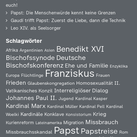
euch!
Papst: Die Menschenwürde kennt keine Grenzen
Gaudí trifft Papst: Zuerst die Liebe, dann die Technik
Leo XIV. als Seelsorger
Schlagwörter
Benedikt XVI
Afrika
Argentinien
Asien
Deutsche
Bischofssynode
Bischofskonferenz
Ehe und Familie
Enzyklika
Franziskus
Europa
Flüchtlinge
Frauen
Frieden
Homosexualität
II.
Glaubenskongregation
Interreligiöser Dialog
Vatikanisches Konzil
Johannes Paul II.
Jugend
Kardinal Kasper
Kardinal Marx
Kardinal Müller
Kardinal Pell
Kardinal
Kardinäle
Krieg
Konklave
Woelki
Konsistorium
Missbrauch
Kurienreform
Migration
Lateinamerika
Papst
Papstreise
Missbrauchsskandal
Rom