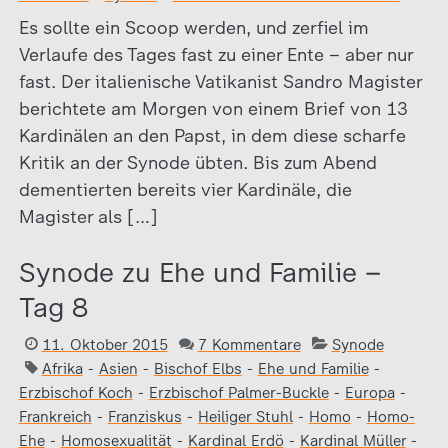
Es sollte ein Scoop werden, und zerfiel im
Verlaufe des Tages fast zu einer Ente – aber nur
fast. Der italienische Vatikanist Sandro Magister
berichtete am Morgen von einem Brief von 13
Kardinälen an den Papst, in dem diese scharfe
Kritik an der Synode übten. Bis zum Abend
dementierten bereits vier Kardinäle, die
Magister als […]
Synode zu Ehe und Familie –
Tag 8
11. Oktober 2015
7 Kommentare
Synode
Afrika
-
Asien
-
Bischof Elbs
-
Ehe und Familie
-
Erzbischof Koch
-
Erzbischof Palmer-Buckle
-
Europa
-
Frankreich
-
Franziskus
-
Heiliger Stuhl
-
Homo
-
Homo-
Ehe
-
Homosexualität
-
Kardinal Erdö
-
Kardinal Müller
-