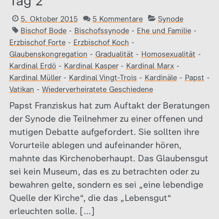
Tag 2
5. Oktober 2015
5 Kommentare
Synode
Bischof Bode
-
Bischofssynode
-
Ehe und Familie
-
Erzbischof Forte
-
Erzbischof Koch
-
Glaubenskongregation
-
Gradualität
-
Homosexualität
-
Kardinal Erdö
-
Kardinal Kasper
-
Kardinal Marx
-
Kardinal Müller
-
Kardinal Vingt-Trois
-
Kardinäle
-
Papst
-
Vatikan
-
Wiederverheiratete Geschiedene
Papst Franziskus hat zum Auftakt der Beratungen
der Synode die Teilnehmer zu einer offenen und
mutigen Debatte aufgefordert. Sie sollten ihre
Vorurteile ablegen und aufeinander hören,
mahnte das Kirchenoberhaupt. Das Glaubensgut
sei kein Museum, das es zu betrachten oder zu
bewahren gelte, sondern es sei „eine lebendige
Quelle der Kirche“, die das „Lebensgut“
erleuchten solle. […]