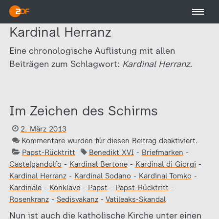
Kardinal Herranz
Eine chronologische Auflistung mit allen
Beiträgen zum Schlagwort:
Kardinal Herranz.
Im Zeichen des Schirms
2. März 2013
Kommentare wurden für diesen Beitrag deaktiviert.
Papst-Rücktritt
Benedikt XVI
-
Briefmarken
-
Castelgandolfo
-
Kardinal Bertone
-
Kardinal di Giorgi
-
Kardinal Herranz
-
Kardinal Sodano
-
Kardinal Tomko
-
Kardinäle
-
Konklave
-
Papst
-
Papst-Rücktritt
-
Rosenkranz
-
Sedisvakanz
-
Vatileaks-Skandal
Nun ist auch die katholische Kirche unter einen