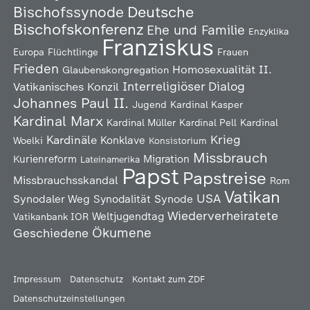
Deutsche
Bischofssynode
Bischofskonferenz
Ehe und Familie
Enzyklika
Franziskus
Europa
Flüchtlinge
Frauen
Frieden
Homosexualität
II.
Glaubenskongregation
Interreligiöser Dialog
Vatikanisches Konzil
Johannes Paul II.
Jugend
Kardinal Kasper
Kardinal Marx
Kardinal Müller
Kardinal Pell
Kardinal
Kardinäle
Krieg
Konklave
Woelki
Konsistorium
Missbrauch
Kurienreform
Migration
Lateinamerika
Papst
Papstreise
Missbrauchsskandal
Rom
Vatikan
USA
Synodaler Weg
Synodalität
Synode
Wiederverheiratete
Weltjugendtag
Vatikanbank IOR
Ökumene
Geschiedene
Impressum
Datenschutz
Kontakt zum ZDF
Datenschutzeinstellungen