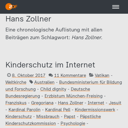
Hans Zollner
Eine chronologische Auflistung mit allen
Beiträgen zum Schlagwort:
Hans Zollner.
Kinderschutz im Internet
8. Oktober 2017
11 Kommentare
Vatikan
-
Weltkirche
Australien
-
Bundesministerium für Bildung
und Forschung
-
Child dignity
-
Deutsche
Bundesregierung
-
Erzbistum München-Freising
-
Franziskus
-
Gregoriana
-
Hans Zollner
-
Internet
-
Jesuit
-
Kardinal Parolin
-
Kardinal Pell
-
Kindermissionswerk
-
Kinderschutz
-
Missbrauch
-
Papst
-
Päpstliche
Kinderschutzkommission
-
Psychologie
-