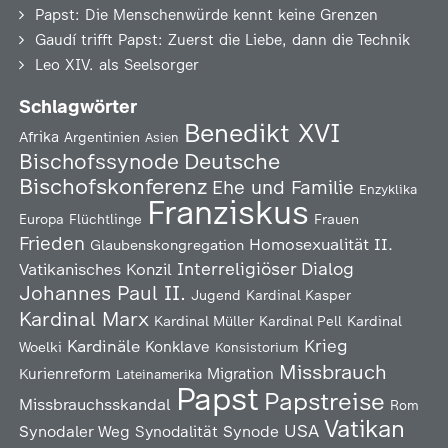
Papst: Die Menschenwürde kennt keine Grenzen
Gaudí trifft Papst: Zuerst die Liebe, dann die Technik
Leo XIV. als Seelsorger
Schlagwörter
Benedikt XVI
Afrika
Argentinien
Asien
Deutsche
Bischofssynode
Bischofskonferenz
Ehe und Familie
Enzyklika
Franziskus
Europa
Flüchtlinge
Frauen
Frieden
Homosexualität
II.
Glaubenskongregation
Interreligiöser Dialog
Vatikanisches Konzil
Johannes Paul II.
Jugend
Kardinal Kasper
Kardinal Marx
Kardinal Müller
Kardinal Pell
Kardinal
Kardinäle
Krieg
Konklave
Woelki
Konsistorium
Missbrauch
Kurienreform
Migration
Lateinamerika
Papst
Papstreise
Missbrauchsskandal
Rom
Vatikan
USA
Synodaler Weg
Synodalität
Synode