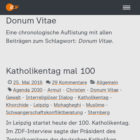
Donum Vitae
Eine chronologische Auflistung mit allen
Beiträgen zum Schlagwort:
Donum Vitae.
Katholikentag mal 100
25. Mai 2016
29 Kommentare
Allgemein
Agenda 2030
-
Armut
-
Christen
-
Donum Vitae
-
Gewalt
-
Interreligiöser Dialog
-
Katholikentag
-
Khorchide
-
Leipzig
-
Mohagheghi
-
Muslime
-
Schwangerschaftskonfliktberatung
-
Sternberg
In Leipzig startet heute der 100. Katholikentag.
Im ZDF-Interview sagte der Präsident des
Zentralkomitees der deutschen Katholiken,