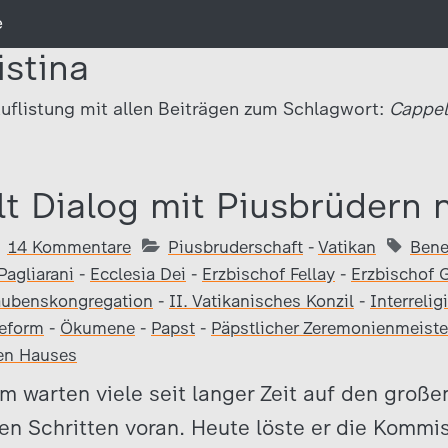
e
istina
uflistung mit allen Beiträgen zum Schlagwort:
Cappell
lt Dialog mit Piusbrüdern 
14 Kommentare
Piusbruderschaft
-
Vatikan
Bene
Pagliarani
-
Ecclesia Dei
-
Erzbischof Fellay
-
Erzbischof 
aubenskongregation
-
II. Vatikanisches Konzil
-
Interrelig
reform
-
Ökumene
-
Papst
-
Päpstlicher Zeremonienmeiste
hen Hauses
rm warten viele seit langer Zeit auf den große
inen Schritten voran. Heute löste er die Kommi