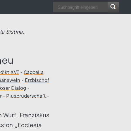
a Sistina.
neu
dikt XVI
-
Cappella
Gänswein
-
Erzbischof
iöser Dialog
-
r
-
Piusbruderschaft
-
n Wurf. Franziskus
ssion „Ecclesia