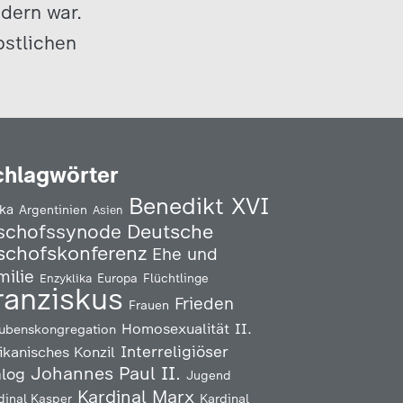
üdern war.
pstlichen
chlagwörter
Benedikt XVI
ika
Argentinien
Asien
Deutsche
schofssynode
schofskonferenz
Ehe und
milie
Enzyklika
Europa
Flüchtlinge
ranziskus
Frieden
Frauen
Homosexualität
II.
ubenskongregation
Interreligiöser
ikanisches Konzil
Johannes Paul II.
alog
Jugend
Kardinal Marx
Kardinal
dinal Kasper