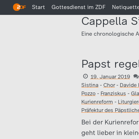
Start
Gottesdienst im ZDF
Netiquett
Cappella S
Eine chronologische A
Papst rege
19. Januar 2019
Sistina
-
Chor
-
Davide 
Pozzo
-
Franziskus
-
Gl
Kurienreform
-
Liturgie
Präfektur des Päpstlic
Bei der Kurienrefo
geht lieber in kle