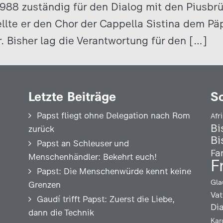
 1988 zuständig für den Dialog mit den Piusbr
lte er den Chor der Cappella Sistina dem Pä
 Bisher lag die Verantwortung für den […]
Letzte Beiträge
S
Papst fliegt ohne Delegation nach Rom
Afr
Bi
zurück
Bi
Papst an Schleuser und
Fa
Menschenhändler: Bekehrt euch!
F
Papst: Die Menschenwürde kennt keine
Gla
Grenzen
Vat
Gaudí trifft Papst: Zuerst die Liebe,
Di
dann die Technik
Kar