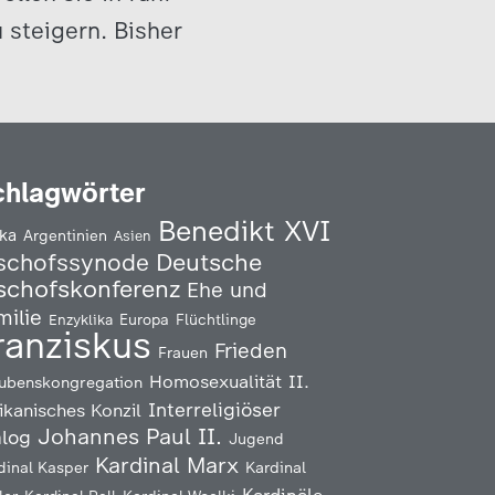
 steigern. Bisher
chlagwörter
Benedikt XVI
ika
Argentinien
Asien
Deutsche
schofssynode
schofskonferenz
Ehe und
milie
Enzyklika
Europa
Flüchtlinge
ranziskus
Frieden
Frauen
Homosexualität
II.
ubenskongregation
Interreligiöser
ikanisches Konzil
Johannes Paul II.
alog
Jugend
Kardinal Marx
Kardinal
dinal Kasper