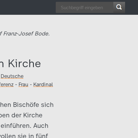
f Franz-Josef Bode.
n Kirche
Deutsche
ferenz
-
Frau
-
Kardinal
chen Bischöfe sich
ben der Kirche
 einführen. Auch
llen sie in fünf