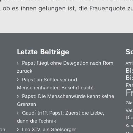
 ob es ihnen gelungen ist, die Frauenquote zu
Letzte Beiträge
S
Papst fliegt ohne Delegation nach Rom
Afr
Bi
zurück
Bi
Papst an Schleuser und
Fa
Menschenhändler: Bekehrt euch!
F
Papst: Die Menschenwürde kennt keine
Gla
Grenzen
Vat
Gaudí trifft Papst: Zuerst die Liebe,
Di
dann die Technik
Kar
ion
Leo XIV. als Seelsorger