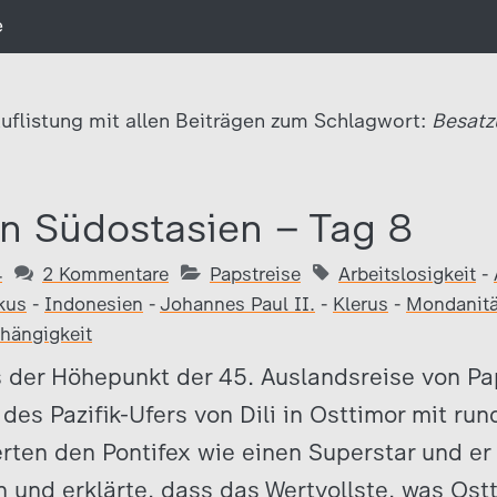
e
uflistung mit allen Beiträgen zum Schlagwort:
Besatz
in Südostasien – Tag 8
4
2 Kommentare
Papstreise
Arbeitslosigkeit
-
kus
-
Indonesien
-
Johannes Paul II.
-
Klerus
-
Mondanitä
hängigkeit
 der Höhepunkt der 45. Auslandsreise von Pap
des Pazifik-Ufers von Dili in Osttimor mit ru
rten den Pontifex wie einen Superstar und e
 und erklärte, dass das Wertvollste, was Ostt