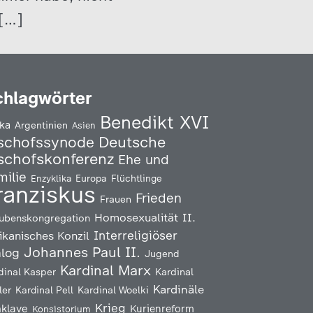
 […]
chlagwörter
Benedikt XVI
ika
Argentinien
Asien
Deutsche
schofssynode
schofskonferenz
Ehe und
milie
Enzyklika
Europa
Flüchtlinge
ranziskus
Frieden
Frauen
Homosexualität
II.
ubenskongregation
Interreligiöser
ikanisches Konzil
Johannes Paul II.
alog
Jugend
Kardinal Marx
Kardinal
dinal Kasper
Kardinäle
ler
Kardinal Pell
Kardinal Woelki
Krieg
klave
Kurienreform
Konsistorium