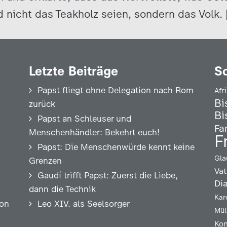
 nicht das Teakholz seien, sondern das Volk.
Letzte Beiträge
S
Papst fliegt ohne Delegation nach Rom
Afr
Bi
zurück
Bi
Papst an Schleuser und
Fa
Menschenhändler: Bekehrt euch!
F
Papst: Die Menschenwürde kennt keine
Gla
Grenzen
Vat
Gaudí trifft Papst: Zuerst die Liebe,
Di
dann die Technik
Kar
ion
Leo XIV. als Seelsorger
Mül
Kon