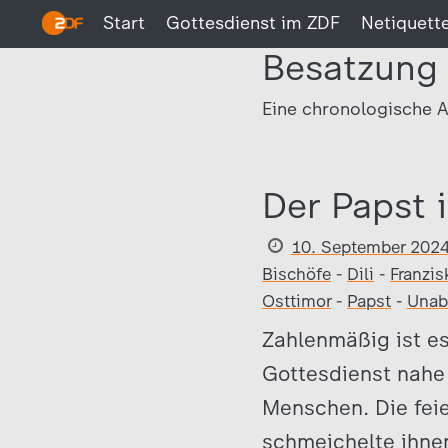
Start
Gottesdienst im ZDF
Netiquett
Besatzung
Eine chronologische A
Der Papst 
10. September 202
Bischöfe
-
Dili
-
Franzis
Osttimor
-
Papst
-
Unab
Zahlenmäßig ist es
Gottesdienst nahe 
Menschen. Die feie
schmeichelte ihnen