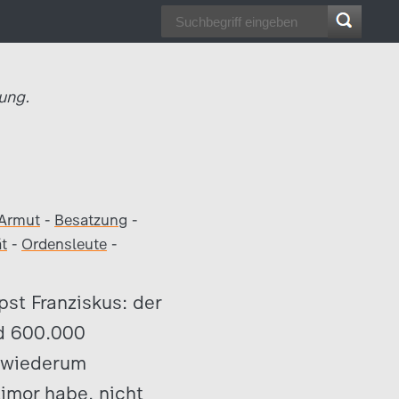
ung.
Armut
-
Besatzung
-
t
-
Ordensleute
-
st Franziskus: der
nd 600.000
r wiederum
imor habe, nicht