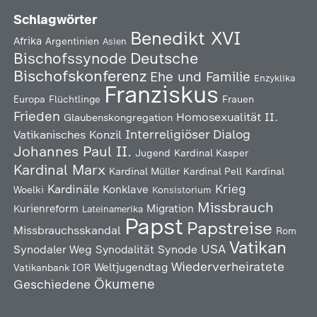
Schlagwörter
Benedikt XVI
Afrika
Argentinien
Asien
Deutsche
Bischofssynode
Bischofskonferenz
Ehe und Familie
Enzyklika
Franziskus
Europa
Flüchtlinge
Frauen
Frieden
Homosexualität
II.
Glaubenskongregation
Interreligiöser Dialog
Vatikanisches Konzil
Johannes Paul II.
Jugend
Kardinal Kasper
Kardinal Marx
Kardinal Müller
Kardinal Pell
Kardinal
Kardinäle
Krieg
Konklave
Woelki
Konsistorium
Missbrauch
Kurienreform
Migration
Lateinamerika
Papst
Papstreise
Missbrauchsskandal
Rom
Vatikan
USA
Synodaler Weg
Synodalität
Synode
Wiederverheiratete
Weltjugendtag
Vatikanbank IOR
Ökumene
Geschiedene