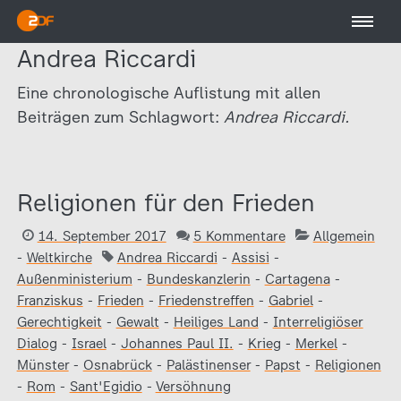
Andrea Riccardi
Eine chronologische Auflistung mit allen
Beiträgen zum Schlagwort:
Andrea Riccardi.
Religionen für den Frieden
14. September 2017
5 Kommentare
Allgemein
-
Weltkirche
Andrea Riccardi
-
Assisi
-
Außenministerium
-
Bundeskanzlerin
-
Cartagena
-
Franziskus
-
Frieden
-
Friedenstreffen
-
Gabriel
-
Gerechtigkeit
-
Gewalt
-
Heiliges Land
-
Interreligiöser
Dialog
-
Israel
-
Johannes Paul II.
-
Krieg
-
Merkel
-
Münster
-
Osnabrück
-
Palästinenser
-
Papst
-
Religionen
-
Rom
-
Sant'Egidio
-
Versöhnung