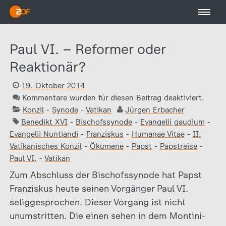
Paul VI. – Reformer oder
Reaktionär?
19. Oktober 2014
Kommentare wurden für diesen Beitrag deaktiviert.
Konzil
-
Synode
-
Vatikan
Jürgen Erbacher
Benedikt XVI
-
Bischofssynode
-
Evangelii gaudium
-
Evangelii Nuntiandi
-
Franziskus
-
Humanae Vitae
-
II.
Vatikanisches Konzil
-
Ökumene
-
Papst
-
Papstreise
-
Paul VI.
-
Vatikan
Zum Abschluss der Bischofssynode hat Papst
Franziskus heute seinen Vorgänger Paul VI.
seliggesprochen. Dieser Vorgang ist nicht
unumstritten. Die einen sehen in dem Montini-