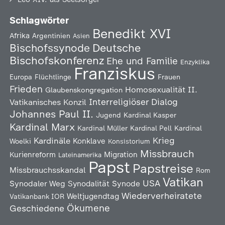
Schlagwörter
Benedikt XVI
Afrika
Argentinien
Asien
Deutsche
Bischofssynode
Bischofskonferenz
Ehe und Familie
Enzyklika
Franziskus
Europa
Flüchtlinge
Frauen
Frieden
Homosexualität
II.
Glaubenskongregation
Interreligiöser Dialog
Vatikanisches Konzil
Johannes Paul II.
Jugend
Kardinal Kasper
Kardinal Marx
Kardinal Müller
Kardinal Pell
Kardinal
Kardinäle
Krieg
Konklave
Woelki
Konsistorium
Missbrauch
Kurienreform
Migration
Lateinamerika
Papst
Papstreise
Missbrauchsskandal
Rom
Vatikan
USA
Synodaler Weg
Synodalität
Synode
Wiederverheiratete
Weltjugendtag
Vatikanbank IOR
Ökumene
Geschiedene