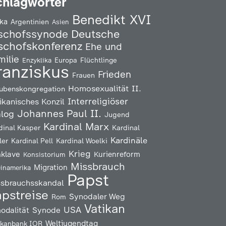
chlagwörter
Benedikt XVI
ika
Argentinien
Asien
Deutsche
schofssynode
schofskonferenz
Ehe und
milie
Enzyklika
Europa
Flüchtlinge
ranziskus
Frieden
Frauen
Homosexualität
II.
ubenskongregation
Interreligiöser
ikanisches Konzil
Johannes Paul II.
alog
Jugend
Kardinal Marx
Kardinal
dinal Kasper
Kardinäle
ler
Kardinal Pell
Kardinal Woelki
Krieg
klave
Kurienreform
Konsistorium
Missbrauch
Migration
einamerika
Papst
ssbrauchsskandal
pstreise
Synodaler Weg
Rom
Vatikan
USA
odalität
Synode
Weltjugendtag
ikanbank IOR