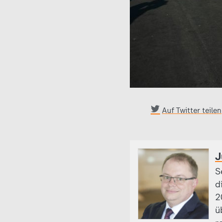
Auf Twitter teilen
J
S
d
2
ü