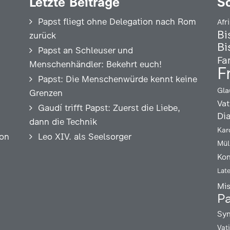
Letzte Beiträge
S
Papst fliegt ohne Delegation nach Rom
Afr
Bi
zurück
Bi
Papst an Schleuser und
Fa
Menschenhändler: Bekehrt euch!
F
Papst: Die Menschenwürde kennt keine
Gla
Grenzen
Vat
Gaudí trifft Papst: Zuerst die Liebe,
Di
dann die Technik
Kar
ion
Leo XIV. als Seelsorger
Mül
Kon
Lat
Mi
Pa
Syn
Vat