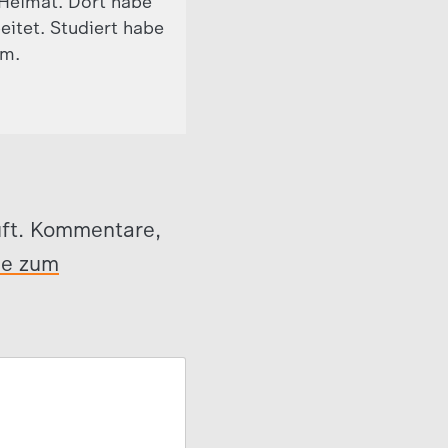
Heimat. Dort habe
eitet. Studiert habe
om.
üft. Kommentare,
se zum