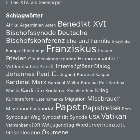
Leo XIV. als Seelsorger
Schlagwörter
Benedikt XVI
Afrika
Argentinien
Asien
Deutsche
Bischofssynode
Bischofskonferenz
Ehe und Familie
Enzyklika
Franziskus
Europa
Flüchtlinge
Frauen
Frieden
Homosexualität
II.
Glaubenskongregation
Interreligiöser Dialog
Vatikanisches Konzil
Johannes Paul II.
Jugend
Kardinal Kasper
Kardinal Marx
Kardinal Müller
Kardinal Pell
Kardinal
Kardinäle
Krieg
Konklave
Woelki
Konsistorium
Missbrauch
Kurienreform
Migration
Lateinamerika
Papst
Papstreise
Missbrauchsskandal
Rom
Vatikan
USA
Synodaler Weg
Synodalität
Synode
Wiederverheiratete
Weltjugendtag
Vatikanbank IOR
Ökumene
Geschiedene