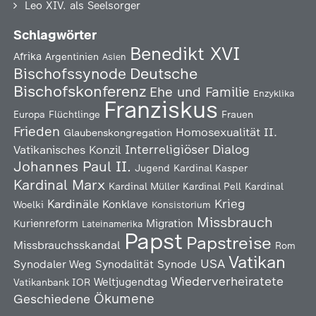
Leo XIV. als Seelsorger
Schlagwörter
Benedikt XVI
Afrika
Argentinien
Asien
Deutsche
Bischofssynode
Bischofskonferenz
Ehe und Familie
Enzyklika
Franziskus
Europa
Flüchtlinge
Frauen
Frieden
Homosexualität
II.
Glaubenskongregation
Interreligiöser Dialog
Vatikanisches Konzil
Johannes Paul II.
Jugend
Kardinal Kasper
Kardinal Marx
Kardinal Müller
Kardinal Pell
Kardinal
Kardinäle
Krieg
Konklave
Woelki
Konsistorium
Missbrauch
Kurienreform
Migration
Lateinamerika
Papst
Papstreise
Missbrauchsskandal
Rom
Vatikan
USA
Synodaler Weg
Synodalität
Synode
Wiederverheiratete
Weltjugendtag
Vatikanbank IOR
Ökumene
Geschiedene