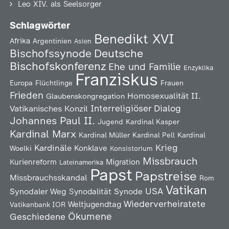
Leo XIV. als Seelsorger
Schlagwörter
Benedikt XVI
Afrika
Argentinien
Asien
Deutsche
Bischofssynode
Bischofskonferenz
Ehe und Familie
Enzyklika
Franziskus
Europa
Flüchtlinge
Frauen
Frieden
Homosexualität
II.
Glaubenskongregation
Interreligiöser Dialog
Vatikanisches Konzil
Johannes Paul II.
Jugend
Kardinal Kasper
Kardinal Marx
Kardinal Müller
Kardinal Pell
Kardinal
Kardinäle
Krieg
Konklave
Woelki
Konsistorium
Missbrauch
Kurienreform
Migration
Lateinamerika
Papst
Papstreise
Missbrauchsskandal
Rom
Vatikan
USA
Synodaler Weg
Synodalität
Synode
Wiederverheiratete
Weltjugendtag
Vatikanbank IOR
Ökumene
Geschiedene