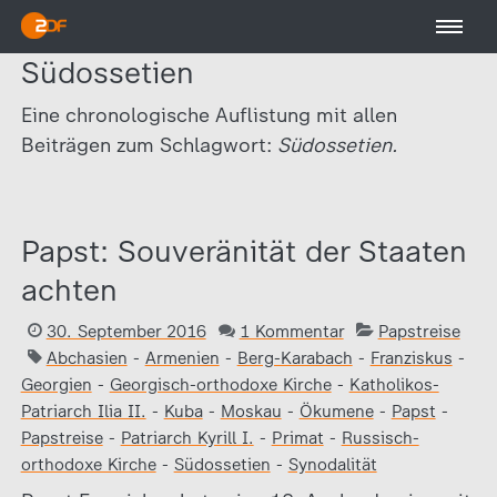
Südossetien
Eine chronologische Auflistung mit allen
Beiträgen zum Schlagwort:
Südossetien.
Papst: Souveränität der Staaten
achten
30. September 2016
1 Kommentar
Papstreise
Abchasien
-
Armenien
-
Berg-Karabach
-
Franziskus
-
Georgien
-
Georgisch-orthodoxe Kirche
-
Katholikos-
Patriarch Ilia II.
-
Kuba
-
Moskau
-
Ökumene
-
Papst
-
Papstreise
-
Patriarch Kyrill I.
-
Primat
-
Russisch-
orthodoxe Kirche
-
Südossetien
-
Synodalität