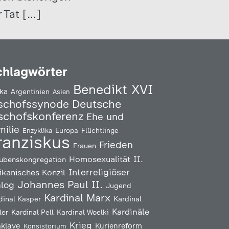
 Tat […]
chlagwörter
Benedikt XVI
ika
Argentinien
Asien
Deutsche
schofssynode
schofskonferenz
Ehe und
milie
Enzyklika
Europa
Flüchtlinge
ranziskus
Frieden
Frauen
Homosexualität
II.
ubenskongregation
Interreligiöser
ikanisches Konzil
Johannes Paul II.
alog
Jugend
Kardinal Marx
Kardinal
dinal Kasper
Kardinäle
ler
Kardinal Pell
Kardinal Woelki
Krieg
klave
Kurienreform
Konsistorium