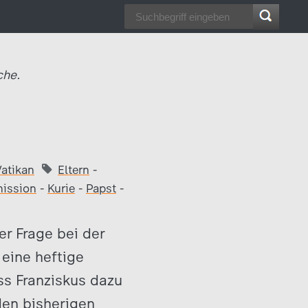
he.
Vatikan
Eltern
-
ission
-
Kurie
-
Papst
-
er Frage bei der
eine heftige
ss Franziskus dazu
den bisherigen