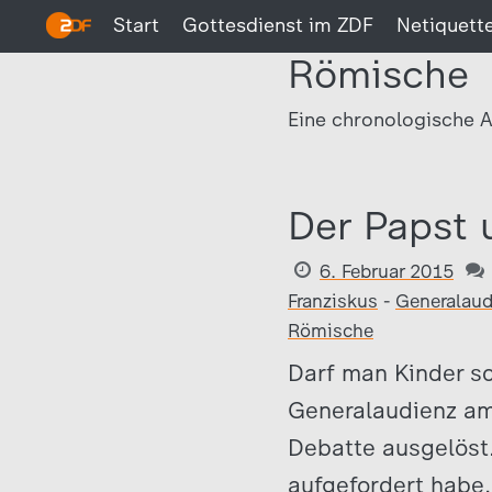
Start
Gottesdienst im ZDF
Netiquett
Römische
Eine chronologische A
Der Papst 
6. Februar 2015
Franziskus
-
Generalaud
Römische
Darf man Kinder sc
Generalaudienz am
Debatte ausgelöst
aufgefordert habe,