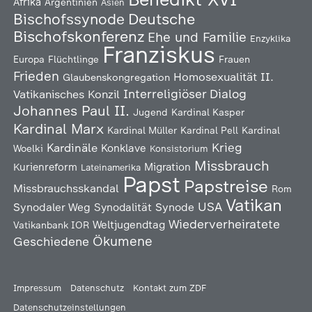
Afrika
Argentinien
Asien
Deutsche
Bischofssynode
Bischofskonferenz
Ehe und Familie
Enzyklika
Franziskus
Europa
Flüchtlinge
Frauen
Frieden
Homosexualität
II.
Glaubenskongregation
Interreligiöser Dialog
Vatikanisches Konzil
Johannes Paul II.
Jugend
Kardinal Kasper
Kardinal Marx
Kardinal Müller
Kardinal Pell
Kardinal
Kardinäle
Krieg
Konklave
Woelki
Konsistorium
Missbrauch
Kurienreform
Migration
Lateinamerika
Papst
Papstreise
Missbrauchsskandal
Rom
Vatikan
USA
Synodaler Weg
Synodalität
Synode
Wiederverheiratete
Weltjugendtag
Vatikanbank IOR
Ökumene
Geschiedene
Impressum
Datenschutz
Kontakt zum ZDF
Datenschutzeinstellungen