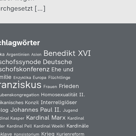
urchgesetzt […]
chlagwörter
Benedikt XVI
ika
Argentinien
Asien
Deutsche
schofssynode
schofskonferenz
Ehe und
milie
Enzyklika
Europa
Flüchtlinge
ranziskus
Frieden
Frauen
Homosexualität
II.
ubenskongregation
Interreligiöser
ikanisches Konzil
Johannes Paul II.
alog
Jugend
Kardinal Marx
Kardinal
dinal Kasper
Kardinäle
ler
Kardinal Pell
Kardinal Woelki
Krieg
klave
Kurienreform
Konsistorium