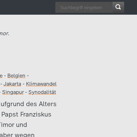
mor.
e
-
Belgien
-
-
Jakarta
-
Klimawandel
-
Singapur
-
Synodalität
aufgrund des Alters
t Papst Franziskus
Timor und
 aber wegen