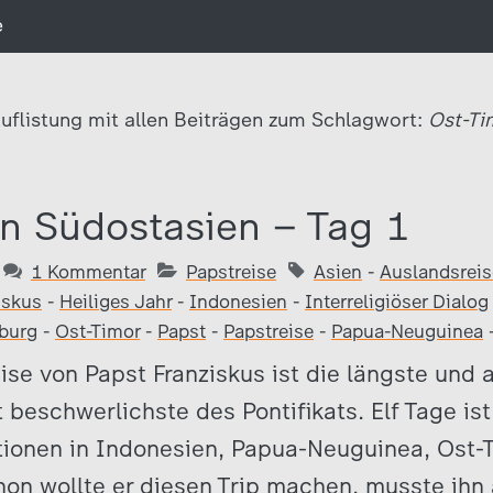
e
uflistung mit allen Beiträgen zum Schlagwort:
Ost-Ti
in Südostasien – Tag 1
1 Kommentar
Papstreise
Asien
-
Auslandsreis
iskus
-
Heiliges Jahr
-
Indonesien
-
Interreligiöser Dialog
burg
-
Ost-Timor
-
Papst
-
Papstreise
-
Papua-Neuguinea
ise von Papst Franziskus ist die längste und 
 beschwerlichste des Pontifikats. Elf Tage is
tionen in Indonesien, Papua-Neuguinea, Ost-
hon wollte er diesen Trip machen, musste ihn