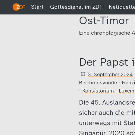
Start
Gottesdienst im ZDF
Netiquett
Ost-Timor
Eine chronologische A
Der Papst 
3. September 2024
Bischofssynode
-
Franz
-
Konsistorium
-
Luxem
Die 45. Auslandsre
sicher auch die mit
unterwegs mit Sta
Singapur. 2020 sc