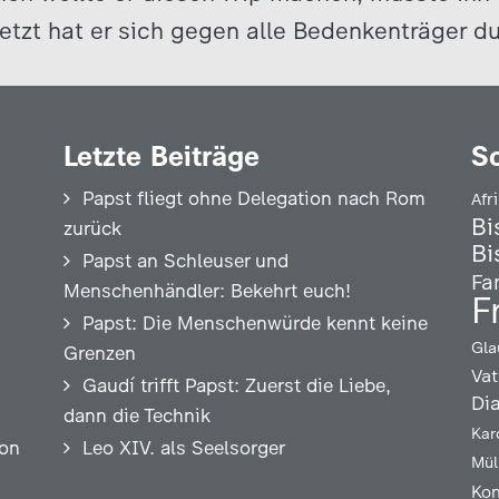
tzt hat er sich gegen alle Bedenkenträger d
Letzte Beiträge
S
Papst fliegt ohne Delegation nach Rom
Afr
Bi
zurück
Bi
Papst an Schleuser und
Fa
Menschenhändler: Bekehrt euch!
F
Papst: Die Menschenwürde kennt keine
Gla
Grenzen
Vat
Gaudí trifft Papst: Zuerst die Liebe,
Di
dann die Technik
Kar
ion
Leo XIV. als Seelsorger
Mül
Kon