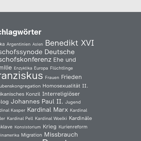
chlagwörter
Benedikt XVI
ika
Argentinien
Asien
Deutsche
schofssynode
schofskonferenz
Ehe und
milie
Enzyklika
Europa
Flüchtlinge
ranziskus
Frieden
Frauen
Homosexualität
II.
ubenskongregation
Interreligiöser
ikanisches Konzil
Johannes Paul II.
alog
Jugend
Kardinal Marx
Kardinal
dinal Kasper
Kardinäle
ler
Kardinal Pell
Kardinal Woelki
Krieg
klave
Kurienreform
Konsistorium
Missbrauch
Migration
einamerika