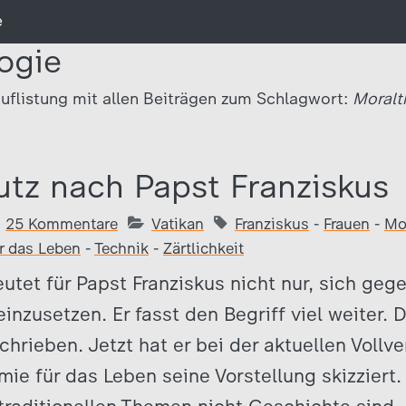
e
ogie
uflistung mit allen Beiträgen zum Schlagwort:
Moralt
tz nach Papst Franziskus
25 Kommentare
Vatikan
Franziskus
-
Frauen
-
Mo
r das Leben
-
Technik
-
Zärtlichkeit
tet für Papst Franziskus nicht nur, sich geg
einzusetzen. Er fasst den Begriff viel weiter.
chrieben. Jetzt hat er bei der aktuellen Voll
ie für das Leben seine Vorstellung skizziert