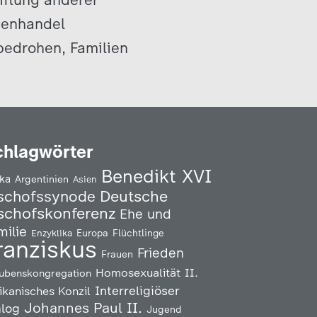
henhandel
bedrohen, Familien
chlagwörter
Benedikt XVI
ika
Argentinien
Asien
Deutsche
schofssynode
schofskonferenz
Ehe und
milie
Enzyklika
Europa
Flüchtlinge
ranziskus
Frieden
Frauen
Homosexualität
II.
ubenskongregation
Interreligiöser
ikanisches Konzil
Johannes Paul II.
alog
Jugend