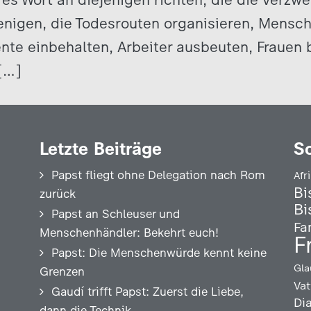
jenigen, die Todesrouten organisieren, Mensc
te einbehalten, Arbeiter ausbeuten, Frauen 
[…]
Letzte Beiträge
S
Papst fliegt ohne Delegation nach Rom
Afr
Bi
zurück
Bi
Papst an Schleuser und
Fa
Menschenhändler: Bekehrt euch!
F
Papst: Die Menschenwürde kennt keine
Gla
Grenzen
Vat
Gaudí trifft Papst: Zuerst die Liebe,
Di
dann die Technik