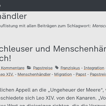
e
ändler
uflistung mit allen Beiträgen zum Schlagwort:
Mensch
chleuser und Menschenhän
ch!
 Kommentare
Papstreise
Franziskus
-
Integration
Leo XIV.
-
Menschenhändler
-
Migration
-
Papst
-
Papstrei
lichen Appell an die „Ungeheuer der Meere“, 
schiedete sich Leo XIV. von den Kanaren. „V
res Wort an diejenigen richten, die die Verzwe