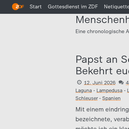
Start
Gottesdienst im ZDF
Netiquett
Menschenh
Eine chronologische A
Papst an S
Bekehrt eu
12. Juni 2026
4
Laguna
-
Lampedusa
-
Schleuser
-
Spanien
Mit einem eindring
bezeichnete, verab
möchte ich ein kla