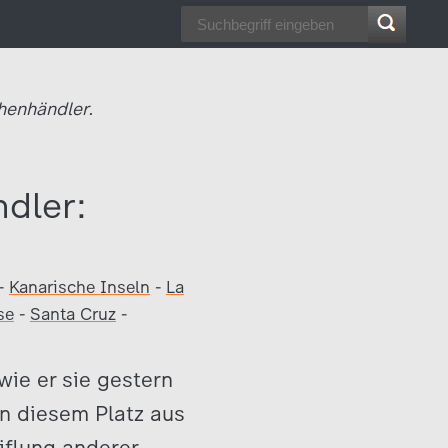
enhändler.
dler:
-
Kanarische Inseln
-
La
se
-
Santa Cruz
-
wie er sie gestern
on diesem Platz aus
iflung anderer