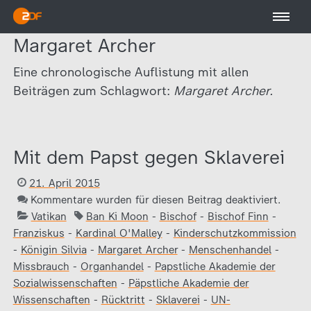
Margaret Archer
Eine chronologische Auflistung mit allen
Beiträgen zum Schlagwort:
Margaret Archer.
Mit dem Papst gegen Sklaverei
21. April 2015
Kommentare wurden für diesen Beitrag deaktiviert.
Vatikan
Ban Ki Moon
-
Bischof
-
Bischof Finn
-
Franziskus
-
Kardinal O'Malley
-
Kinderschutzkommission
-
Königin Silvia
-
Margaret Archer
-
Menschenhandel
-
Missbrauch
-
Organhandel
-
Papstliche Akademie der
Sozialwissenschaften
-
Päpstliche Akademie der
Wissenschaften
-
Rücktritt
-
Sklaverei
-
UN-