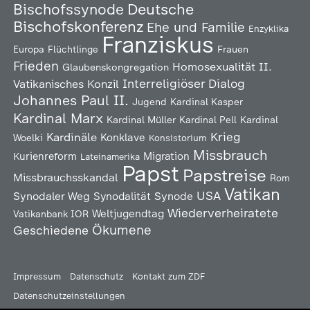
Deutsche
Bischofssynode
Bischofskonferenz
Ehe und Familie
Enzyklika
Franziskus
Europa
Flüchtlinge
Frauen
Frieden
Homosexualität
II.
Glaubenskongregation
Interreligiöser Dialog
Vatikanisches Konzil
Johannes Paul II.
Jugend
Kardinal Kasper
Kardinal Marx
Kardinal Müller
Kardinal Pell
Kardinal
Kardinäle
Krieg
Konklave
Woelki
Konsistorium
Missbrauch
Kurienreform
Migration
Lateinamerika
Papst
Papstreise
Missbrauchsskandal
Rom
Vatikan
USA
Synodaler Weg
Synodalität
Synode
Wiederverheiratete
Weltjugendtag
Vatikanbank IOR
Ökumene
Geschiedene
Impressum
Datenschutz
Kontakt zum ZDF
Datenschutzeinstellungen