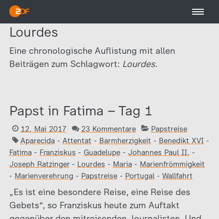
Lourdes
Eine chronologische Auflistung mit allen
Beiträgen zum Schlagwort:
Lourdes.
Papst in Fatima – Tag 1
12. Mai 2017
23 Kommentare
Papstreise
Aparecida
-
Attentat
-
Barmherzigkeit
-
Benedikt XVI
-
Fatima
-
Franziskus
-
Guadelupe
-
Johannes Paul II.
-
Joseph Ratzinger
-
Lourdes
-
Maria
-
Marienfrömmigkeit
-
Marienverehrung
-
Papstreise
-
Portugal
-
Wallfahrt
„Es ist eine besondere Reise, eine Reise des
Gebets“, so Franziskus heute zum Auftakt
gegenüber den mitreisenden Journalisten. Und