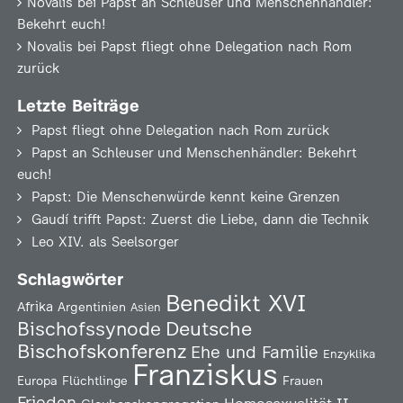
Novalis
bei
Papst an Schleuser und Menschenhändler:
Bekehrt euch!
Novalis
bei
Papst fliegt ohne Delegation nach Rom
zurück
Letzte Beiträge
Papst fliegt ohne Delegation nach Rom zurück
Papst an Schleuser und Menschenhändler: Bekehrt
euch!
Papst: Die Menschenwürde kennt keine Grenzen
Gaudí trifft Papst: Zuerst die Liebe, dann die Technik
Leo XIV. als Seelsorger
Schlagwörter
Benedikt XVI
Afrika
Argentinien
Asien
Deutsche
Bischofssynode
Bischofskonferenz
Ehe und Familie
Enzyklika
Franziskus
Europa
Flüchtlinge
Frauen
Frieden