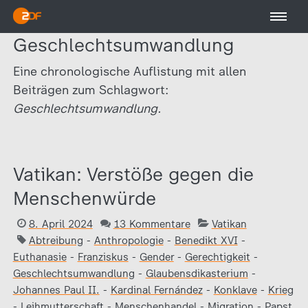
Geschlechtsumwandlung
Eine chronologische Auflistung mit allen
Beiträgen zum Schlagwort:
Geschlechtsumwandlung.
Vatikan: Verstöße gegen die
Menschenwürde
8. April 2024
13 Kommentare
Vatikan
Abtreibung
-
Anthropologie
-
Benedikt XVI
-
Euthanasie
-
Franziskus
-
Gender
-
Gerechtigkeit
-
Geschlechtsumwandlung
-
Glaubensdikasterium
-
Johannes Paul II.
-
Kardinal Fernández
-
Konklave
-
Krieg
-
Leihmutterschaft
-
Menschenhandel
-
Migration
-
Papst