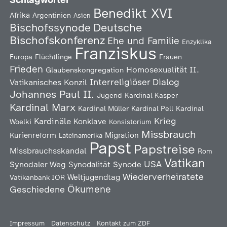
Benedikt XVI
Afrika
Argentinien
Asien
Deutsche
Bischofssynode
Bischofskonferenz
Ehe und Familie
Enzyklika
Franziskus
Europa
Flüchtlinge
Frauen
Frieden
Homosexualität
II.
Glaubenskongregation
Interreligiöser Dialog
Vatikanisches Konzil
Johannes Paul II.
Jugend
Kardinal Kasper
Kardinal Marx
Kardinal Müller
Kardinal Pell
Kardinal
Kardinäle
Krieg
Konklave
Woelki
Konsistorium
Missbrauch
Kurienreform
Migration
Lateinamerika
Papst
Papstreise
Missbrauchsskandal
Rom
Vatikan
USA
Synodaler Weg
Synodalität
Synode
Wiederverheiratete
Weltjugendtag
Vatikanbank IOR
Ökumene
Geschiedene
Impressum
Datenschutz
Kontakt zum ZDF