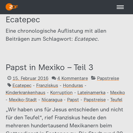
Ecatepec
Eine chronologische Auflistung mit allen
Beiträgen zum Schlagwort:
Ecatepec.
Papst in Mexiko – Teil 3
15. Februar 2016
4 Kommentare
Papstreise
Ecatepec
-
Franziskus
-
Honduras
-
Kinderkrankenhaus
-
Korruption
-
Lateinamerka
-
Mexiko
-
Mexiko-Stadt
-
Nicaragua
-
Papst
-
Papstreise
-
Teufel
„Wir haben uns für Jesus entschieden und nicht
für den Teufel“, rief Franziskus heute den
mehreren hundertausend Mexikanern beim