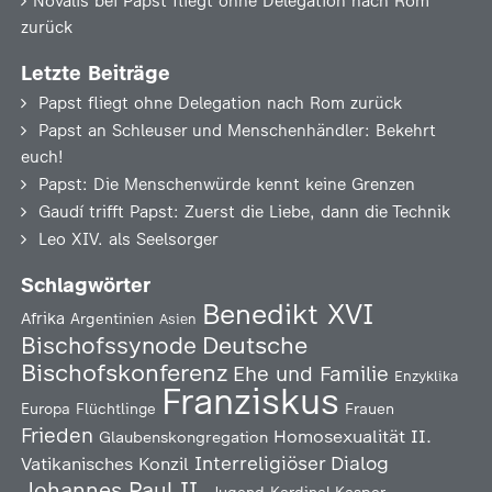
Novalis
bei
Papst fliegt ohne Delegation nach Rom
zurück
Letzte Beiträge
Papst fliegt ohne Delegation nach Rom zurück
Papst an Schleuser und Menschenhändler: Bekehrt
euch!
Papst: Die Menschenwürde kennt keine Grenzen
Gaudí trifft Papst: Zuerst die Liebe, dann die Technik
Leo XIV. als Seelsorger
Schlagwörter
Benedikt XVI
Afrika
Argentinien
Asien
Deutsche
Bischofssynode
Bischofskonferenz
Ehe und Familie
Enzyklika
Franziskus
Europa
Flüchtlinge
Frauen
Frieden
Homosexualität
II.
Glaubenskongregation
Interreligiöser Dialog
Vatikanisches Konzil
Johannes Paul II.