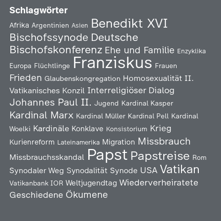
Schlagwörter
Benedikt XVI
Afrika
Argentinien
Asien
Deutsche
Bischofssynode
Bischofskonferenz
Ehe und Familie
Enzyklika
Franziskus
Europa
Flüchtlinge
Frauen
Frieden
Homosexualität
II.
Glaubenskongregation
Interreligiöser Dialog
Vatikanisches Konzil
Johannes Paul II.
Jugend
Kardinal Kasper
Kardinal Marx
Kardinal Müller
Kardinal Pell
Kardinal
Kardinäle
Krieg
Konklave
Woelki
Konsistorium
Missbrauch
Kurienreform
Migration
Lateinamerika
Papst
Papstreise
Missbrauchsskandal
Rom
Vatikan
USA
Synodaler Weg
Synodalität
Synode
Wiederverheiratete
Weltjugendtag
Vatikanbank IOR
Ökumene
Geschiedene