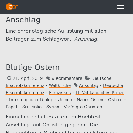
Anschlag
Eine chronologische Auflistung mit allen
Beiträgen zum Schlagwort:
Anschlag.
Blutige Ostern
21. April 2019
9 Kommentare
Deutsche
Bischofskonferenz
-
Weltkirche
Anschlag
-
Deutsche
Bischofskonferenz
-
Franziskus
-
II. Vatikanisches Konzil
-
Interreligiöser Dialog
-
Jemen
-
Naher Osten
-
Ostern
-
Papst
-
Sri Lanka
-
Syrien
-
Verfolgte Christen
Einmal mehr hat es zu einem Hochfest
Anschläge auf Christen gegeben. Die
Nachrichten zu Weihnachten oder Ostern sind