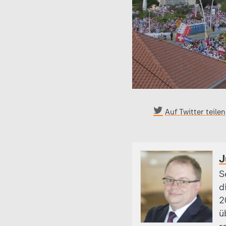
Auf Twitter teilen
J
S
d
2
ü