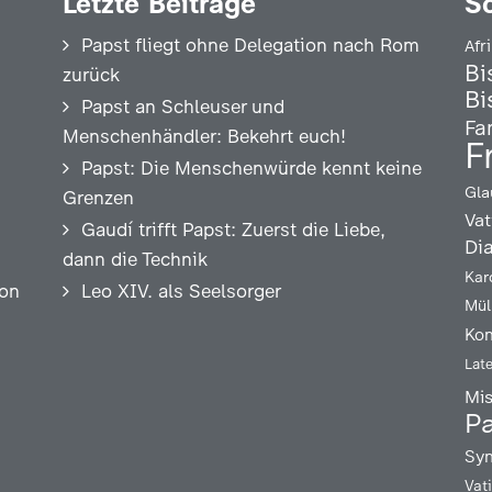
Letzte Beiträge
S
Papst fliegt ohne Delegation nach Rom
Afr
Bi
zurück
Bi
Papst an Schleuser und
Fa
Menschenhändler: Bekehrt euch!
F
Papst: Die Menschenwürde kennt keine
Gla
Grenzen
Vat
Gaudí trifft Papst: Zuerst die Liebe,
Di
dann die Technik
Kar
ion
Leo XIV. als Seelsorger
Mül
Kon
Lat
Mi
Pa
Syn
Vat