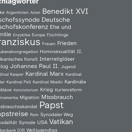
chlagwörter
Benedikt XVI
ika
Argentinien
Asien
Deutsche
schofssynode
schofskonferenz
Ehe und
milie
Enzyklika
Europa
Flüchtlinge
ranziskus
Frieden
Frauen
Homosexualität
II.
ubenskongregation
Interreligiöser
ikanisches Konzil
Johannes Paul II.
alog
Jugend
Kardinal Marx
Kardinal
dinal Kasper
Kardinäle
ler
Kardinal Pell
Kardinal Woelki
Krieg
klave
Kurienreform
Konsistorium
Missbrauch
Migration
einamerika
Papst
ssbrauchsskandal
pstreise
Synodaler Weg
Rom
Vatikan
USA
odalität
Synode
Weltjugendtag
ikanbank IOR