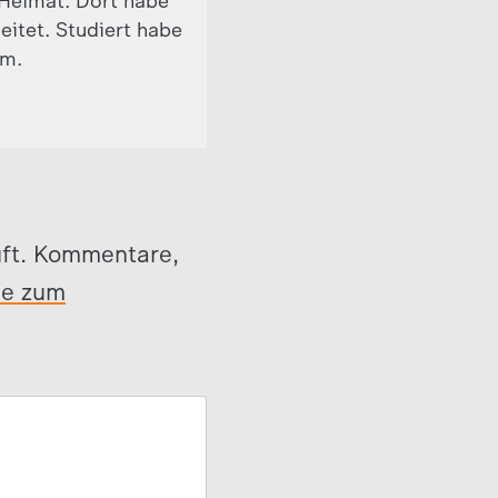
Heimat. Dort habe
eitet. Studiert habe
om.
üft. Kommentare,
se zum