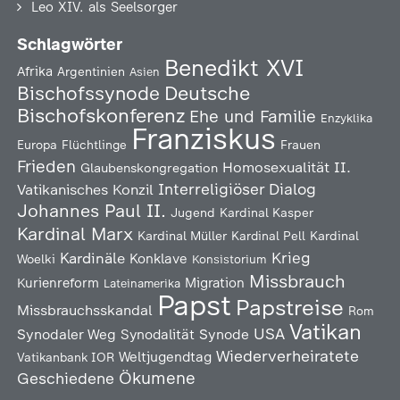
Leo XIV. als Seelsorger
Schlagwörter
Benedikt XVI
Afrika
Argentinien
Asien
Deutsche
Bischofssynode
Bischofskonferenz
Ehe und Familie
Enzyklika
Franziskus
Europa
Flüchtlinge
Frauen
Frieden
Homosexualität
II.
Glaubenskongregation
Interreligiöser Dialog
Vatikanisches Konzil
Johannes Paul II.
Jugend
Kardinal Kasper
Kardinal Marx
Kardinal Müller
Kardinal Pell
Kardinal
Kardinäle
Krieg
Konklave
Woelki
Konsistorium
Missbrauch
Kurienreform
Migration
Lateinamerika
Papst
Papstreise
Missbrauchsskandal
Rom
Vatikan
USA
Synodaler Weg
Synodalität
Synode
Wiederverheiratete
Weltjugendtag
Vatikanbank IOR
Ökumene
Geschiedene