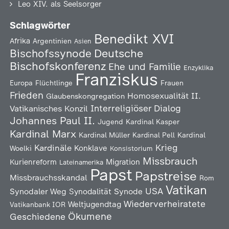
Leo XIV. als Seelsorger
Schlagwörter
Benedikt XVI
Afrika
Argentinien
Asien
Deutsche
Bischofssynode
Bischofskonferenz
Ehe und Familie
Enzyklika
Franziskus
Europa
Flüchtlinge
Frauen
Frieden
Homosexualität
II.
Glaubenskongregation
Interreligiöser Dialog
Vatikanisches Konzil
Johannes Paul II.
Jugend
Kardinal Kasper
Kardinal Marx
Kardinal Müller
Kardinal Pell
Kardinal
Kardinäle
Krieg
Konklave
Woelki
Konsistorium
Missbrauch
Kurienreform
Migration
Lateinamerika
Papst
Papstreise
Missbrauchsskandal
Rom
Vatikan
USA
Synodaler Weg
Synodalität
Synode
Wiederverheiratete
Weltjugendtag
Vatikanbank IOR
Ökumene
Geschiedene