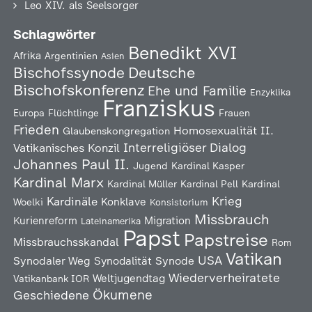
Leo XIV. als Seelsorger
Schlagwörter
Benedikt XVI
Afrika
Argentinien
Asien
Deutsche
Bischofssynode
Bischofskonferenz
Ehe und Familie
Enzyklika
Franziskus
Europa
Flüchtlinge
Frauen
Frieden
Homosexualität
II.
Glaubenskongregation
Interreligiöser Dialog
Vatikanisches Konzil
Johannes Paul II.
Jugend
Kardinal Kasper
Kardinal Marx
Kardinal Müller
Kardinal Pell
Kardinal
Kardinäle
Krieg
Konklave
Woelki
Konsistorium
Missbrauch
Kurienreform
Migration
Lateinamerika
Papst
Papstreise
Missbrauchsskandal
Rom
Vatikan
USA
Synodaler Weg
Synodalität
Synode
Wiederverheiratete
Weltjugendtag
Vatikanbank IOR
Ökumene
Geschiedene