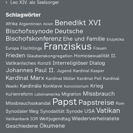
Leo XIV. als Seelsorger
Schlagwörter
Benedikt XVI
Afrika
Argentinien
Asien
Deutsche
Bischofssynode
Bischofskonferenz
Ehe und Familie
Enzyklika
Franziskus
Europa
Flüchtlinge
Frauen
Frieden
Homosexualität
II.
Glaubenskongregation
Interreligiöser Dialog
Vatikanisches Konzil
Johannes Paul II.
Jugend
Kardinal Kasper
Kardinal Marx
Kardinal Müller
Kardinal Pell
Kardinal
Kardinäle
Krieg
Konklave
Woelki
Konsistorium
Missbrauch
Kurienreform
Migration
Lateinamerika
Papst
Papstreise
Missbrauchsskandal
Rom
Vatikan
USA
Synodaler Weg
Synodalität
Synode
Wiederverheiratete
Weltjugendtag
Vatikanbank IOR
Ökumene
Geschiedene