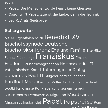
euch!
Papst: Die Menschenwürde kennt keine Grenzen
Gaudí trifft Papst: Zuerst die Liebe, dann die Technik
Leo XIV. als Seelsorger
Schlagwörter
Benedikt XVI
Afrika
Argentinien
Asien
Deutsche
Bischofssynode
Bischofskonferenz
Ehe und Familie
Enzyklika
Franziskus
Europa
Flüchtlinge
Frauen
Frieden
Homosexualität
II.
Glaubenskongregation
Interreligiöser Dialog
Vatikanisches Konzil
Johannes Paul II.
Jugend
Kardinal Kasper
Kardinal Marx
Kardinal Müller
Kardinal Pell
Kardinal
Kardinäle
Krieg
Konklave
Woelki
Konsistorium
Missbrauch
Kurienreform
Migration
Lateinamerika
Papst
Papstreise
Missbrauchsskandal
Rom